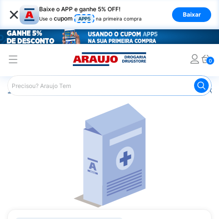
×
Baixe o APP e ganhe 5% OFF!
Baixar
cupom
Use o
APP5
na primeira compra
0
Araujo
Medicamentos
Remédios para Alergias e Infecçõ