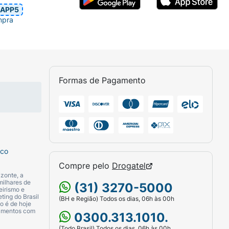
APP5
mpra
Formas de Pagamento
sco
Compre pelo
Drogatel
zonte, a
milhares de
(31) 3270-5000
eirismo e
ting do Brasil
(BH e Região) Todos os dias, 06h às 00h
o é de hoje
camentos com
0300.313.1010.
(Todo Brasil) Todos os dias, 06h às 00h