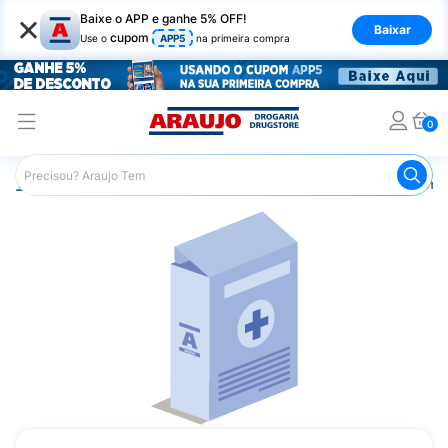
×
Baixe o APP e ganhe 5% OFF!
Baixar
cupom
Use o
APP5
na primeira compra
0
Araujo
Medicamentos
Remédios Cardiológicos
Reméd