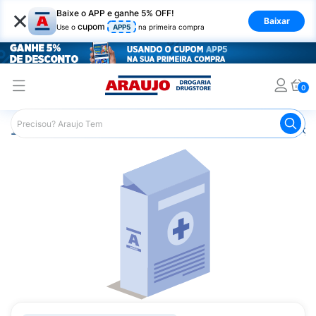
×
Baixe o APP e ganhe 5% OFF!
Baixar
cupom
Use o
APP5
na primeira compra
0
Araujo
Medicamentos
Remédios para Alergias e Infecçõ