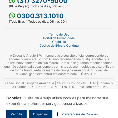
(31) 3270-5000
(BH e Região) Todos os dias, 06h às 00h
0300.313.1010
(Todo Brasil) Todos os dias, 06h às 00h
Termo de Uso
Portal da Privacidade
Covid-19
Código de Ética e Conduta
A Drogaria Araujo S/A informa que o seu site oficial corresponde ao
endereço www.araujo.com.br, não reconhecendo qualquer outro que
utilize indevidamente da sua marca. Para sua segurança recomendamos
que não sejam realizadas compras em sites desconhecidos que se utilizem
de forma fraudulenta da marca da Drogaria Araujo S.A. Em caso de
dúvidas, gentileza entrar em contato com (31) 3270-5000.
Razão Social: Drogaria Araujo S.A | CNPJ: 17.256.512.0001-16 | Endereço:
Rua Curitiba 327 - Centro - CEP: 30170-120 - Belo Horizonte - MG |
Telefones: 0300.313.1010 e (31) 3270-5000 Horário de funcionamento -
06:00h às 00:00h | Consultores técnicos responsáveis: Hairton Ayres
Cookies:
O site da Araujo utiliza cookies para melhorar sua
Azevedo Guimarães – CRF 10.965 | Yasmin Silva Alvarenga – CRF 52.584 -
Consultor substituto: Thiago Aguiar Pinheiro - CRF Nº 13.748. Alvará
experiência e oferecer serviços personalizados.
Sanitário: 2025020713 | Autorização de Funcionamento da Empresa (AFE):
7.16355-1
Permitir
Dispensar
Preferências de Cookies