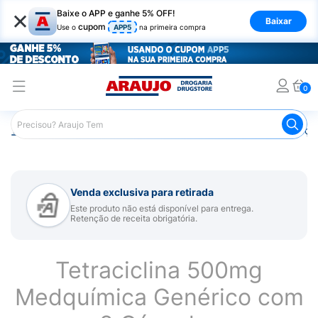
×
Baixe o APP e ganhe 5% OFF!
Baixar
cupom
Use o
APP5
na primeira compra
0
Araujo
Medicamentos
Remédios para Alergias e Infecçõ
Venda exclusiva para retirada
Este produto não está disponível para entrega.
Retenção de receita obrigatória.
Tetraciclina 500mg
Medquímica Genérico com