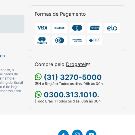
Formas de Pagamento
sco
Compre pelo
Drogatel
zonte, a
milhares de
(31) 3270-5000
eirismo e
ting do Brasil
(BH e Região) Todos os dias, 06h às 00h
o é de hoje
camentos com
0300.313.1010.
(Todo Brasil) Todos os dias, 06h às 00h