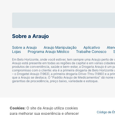
Especificações Técnicas:
Marca:
Toblerone
Sabor:
Chocolate ao Leite com Amêndoas 
Sobre a Araujo
Peso Líquido:
100g
Sobre a Araujo
Araujo Manipulação
Aplicativo
Aten
Contém:
Mel e Nougat de Amêndoas
Lojas
Programa Araujo Médico
Trabalhe Conosco
Em Belo Horizonte, onde você estiver, tem sempre uma Araujo perto de
Experimente a ousadia e a tradição em um s
Araujo está presente em todas as regiões da capital e em várias cidade
produtos de conveniência, saúde e bem-estar, a Drogaria Araujo é um pa
compromisso com o cliente: ela é a primeira drogaria de Belo Horizonte a
– o Drogatel Araujo (1963), a primeira drogaria Drive-Thru (1990) e a 
que a Araujo se destaca. O “Padrão Araujo de Medicamentos” dá nome
garantias de procedência, preço baixo, variedade e estoque.
Cookies:
O site da Araujo utiliza cookies
Termo de Uso
Portal da Privacidade
Covid-19
Código de É
para melhorar sua experiência e oferecer