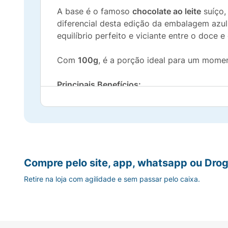
A base é o famoso
chocolate ao leite
suíço,
diferencial desta edição da embalagem azu
equilíbrio perfeito e viciante entre o doce
Com
100g
, é a porção ideal para um momen
Principais Benefícios:
Contraste de Sabores:
O equilíbrio perfei
Textura Única:
Crocância do nougat soma
Ingredientes Nobres:
Chocolate ao leite,
Compre pelo site, app, whatsapp ou Drog
Retire na loja com agilidade e sem passar pelo caixa.
Formato Icônico:
Barra triangular fácil de
Marca Global:
A qualidade inconfundível 