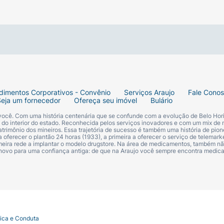
Caramelizadas e Sal (Crunchy Almonds)
dimentos Corporativos - Convênio
Serviços Araujo
Fale Cono
Seja um fornecedor
Ofereça seu imóvel
Bulário
 você. Com uma história centenária que se confunde com a evolução de Belo Hori
ó chocolate.
s do interior do estado. Reconhecida pelos serviços inovadores e com um mix de 
trimônio dos mineiros. Essa trajetória de sucesso é também uma história de pion
 oferecer o plantão 24 horas (1933), a primeira a oferecer o serviço de telemarke
primeira rede a implantar o modelo drugstore. Na área de medicamentos, também nã
 novo para uma confiança antiga: de que na Araujo você sempre encontra medi
tica e Conduta