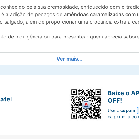
 conhecido pela sua cremosidade, enriquecido com o tradi
l é a adição de pedaços de
amêndoas caramelizadas com u
 e o salgado, além de proporcionar uma crocância extra a c
to de indulgência ou para presentear quem aprecia sabore
Ver mais...
to entre o chocolate doce e o sal das amêndoas.
da às amêndoas caramelizadas.
Baixe o A
 mel, amêndoas e caramelo salgado.
atel
OFF!
Use o
cupom
 quebrar e compartilhar.
na primeira co
de Toblerone.