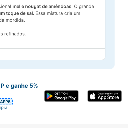
cional
mel e nougat de amêndoas
. O grande
m toque de sal
. Essa mistura cria um
ada mordida.
s refinados.
PP e ganhe 5%
APP5
mpra