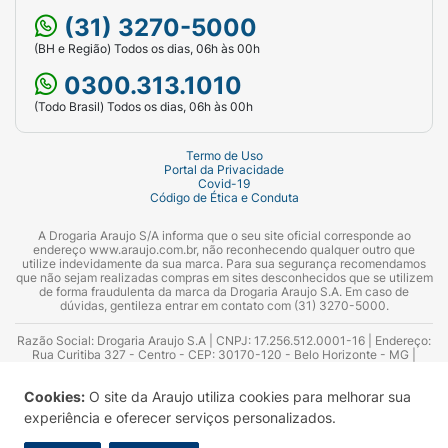
(31) 3270-5000
(BH e Região) Todos os dias, 06h às 00h
0300.313.1010
(Todo Brasil) Todos os dias, 06h às 00h
Termo de Uso
Portal da Privacidade
Covid-19
Código de Ética e Conduta
A Drogaria Araujo S/A informa que o seu site oficial corresponde ao
endereço www.araujo.com.br, não reconhecendo qualquer outro que
utilize indevidamente da sua marca. Para sua segurança recomendamos
que não sejam realizadas compras em sites desconhecidos que se utilizem
de forma fraudulenta da marca da Drogaria Araujo S.A. Em caso de
dúvidas, gentileza entrar em contato com (31) 3270-5000.
Razão Social: Drogaria Araujo S.A | CNPJ: 17.256.512.0001-16 | Endereço:
Rua Curitiba 327 - Centro - CEP: 30170-120 - Belo Horizonte - MG |
Telefones: 0300.313.1010 e (31) 3270-5000 Horário de funcionamento -
06:00h às 00:00h | Consultores técnicos responsáveis: Hairton Ayres
Cookies:
O site da Araujo utiliza cookies para melhorar sua
Azevedo Guimarães – CRF 10.965 | Yasmin Silva Alvarenga – CRF 52.584 -
Consultor substituto: Thiago Aguiar Pinheiro - CRF Nº 13.748. Alvará
experiência e oferecer serviços personalizados.
Sanitário: 2025020713 | Autorização de Funcionamento da Empresa (AFE):
7.16355-1