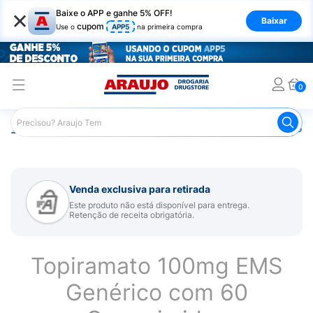
×
Baixe o APP e ganhe 5% OFF!
Baixar
cupom
Use o
APP5
na primeira compra
0
Araujo
Medicamentos
Remédio para Sistema Nervoso Ce
Venda exclusiva para retirada
Este produto não está disponível para entrega.
Retenção de receita obrigatória.
Topiramato 100mg EMS
Genérico com 60