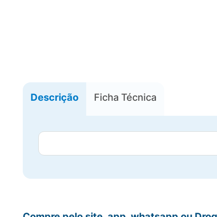
Descrição
Ficha Técnica
Compre pelo site, app, whatsapp ou Drog