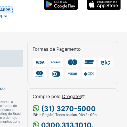
APP5
mpra
Formas de Pagamento
sco
Compre pelo
Drogatel
zonte, a
milhares de
(31) 3270-5000
eirismo e
ting do Brasil
(BH e Região) Todos os dias, 06h às 00h
o é de hoje
camentos com
0300.313.1010.