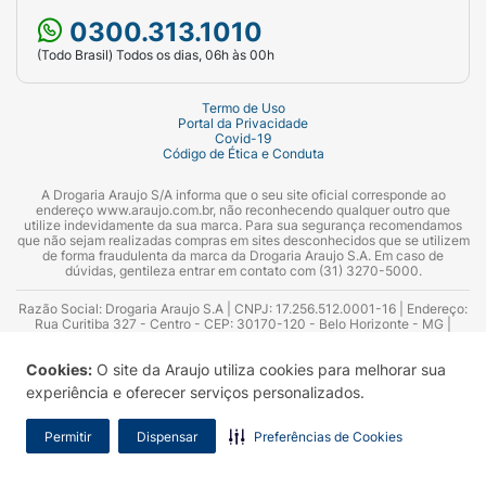
0300.313.1010
(Todo Brasil) Todos os dias, 06h às 00h
Termo de Uso
Portal da Privacidade
Covid-19
Código de Ética e Conduta
A Drogaria Araujo S/A informa que o seu site oficial corresponde ao
endereço www.araujo.com.br, não reconhecendo qualquer outro que
utilize indevidamente da sua marca. Para sua segurança recomendamos
que não sejam realizadas compras em sites desconhecidos que se utilizem
de forma fraudulenta da marca da Drogaria Araujo S.A. Em caso de
dúvidas, gentileza entrar em contato com (31) 3270-5000.
Razão Social: Drogaria Araujo S.A | CNPJ: 17.256.512.0001-16 | Endereço:
Rua Curitiba 327 - Centro - CEP: 30170-120 - Belo Horizonte - MG |
Telefones: 0300.313.1010 e (31) 3270-5000 Horário de funcionamento -
06:00h às 00:00h | Consultores técnicos responsáveis: Hairton Ayres
Cookies:
O site da Araujo utiliza cookies para melhorar sua
Azevedo Guimarães – CRF 10.965 | Yasmin Silva Alvarenga – CRF 52.584 -
Consultor substituto: Thiago Aguiar Pinheiro - CRF Nº 13.748. Alvará
experiência e oferecer serviços personalizados.
Sanitário: 2025020713 | Autorização de Funcionamento da Empresa (AFE):
7.16355-1
Permitir
Dispensar
Preferências de Cookies