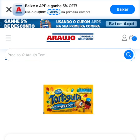
×
Baixe o APP e ganhe 5% OFF!
Baixar
cupom
Use o
APP5
na primeira compra
0
Araujo
Mercado
Chocolates
Confeitos de Chocolate