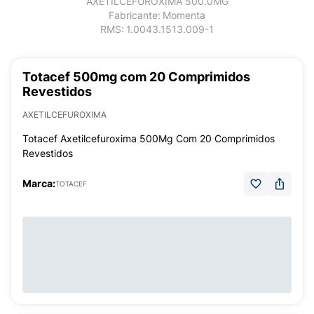
AXETILCEFUROXIMA 500.0MG
Fabricante:
Momenta
RMS:
1.0043.1513.009-1
Totacef 500mg com 20 Comprimidos
Revestidos
AXETILCEFUROXIMA
Totacef Axetilcefuroxima 500Mg Com 20 Comprimidos
Revestidos
Marca:
TOTACEF