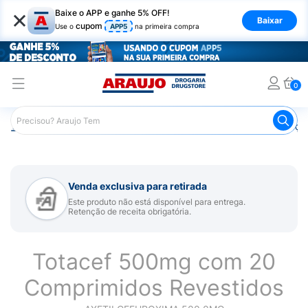
×
Baixe o APP e ganhe 5% OFF!
Baixar
cupom
Use o
APP5
na primeira compra
0
Araujo
Medicamentos
Remédios para Alergias e Infecçõ
Venda exclusiva para retirada
Este produto não está disponível para entrega.
Retenção de receita obrigatória.
Totacef 500mg com 20
Comprimidos Revestidos