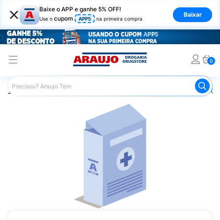
×
Baixe o APP e ganhe 5% OFF!
Baixar
cupom
Use o
APP5
na primeira compra
0
Araujo
Medicamentos
Remédios para Alergias e Infecçõ