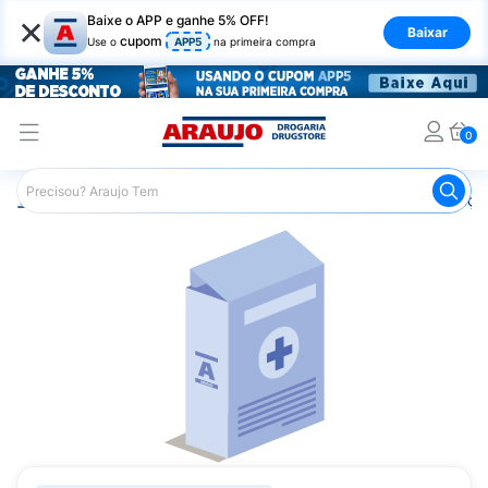
×
Baixe o APP e ganhe 5% OFF!
Baixar
cupom
Use o
APP5
na primeira compra
0
Araujo
Medicamentos
Remédios para Alergias e Infecçõ