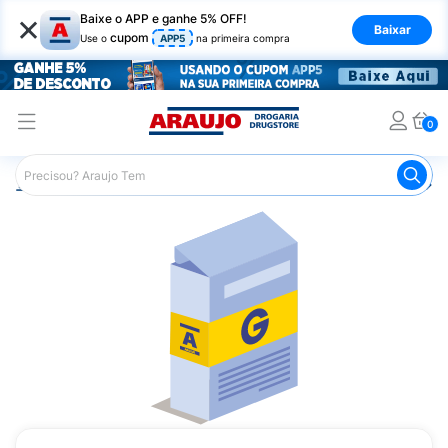
×
Baixe o APP e ganhe 5% OFF!
Baixar
cupom
Use o
APP5
na primeira compra
0
Araujo
Medicamentos
Remédio para Pele e Mucosa