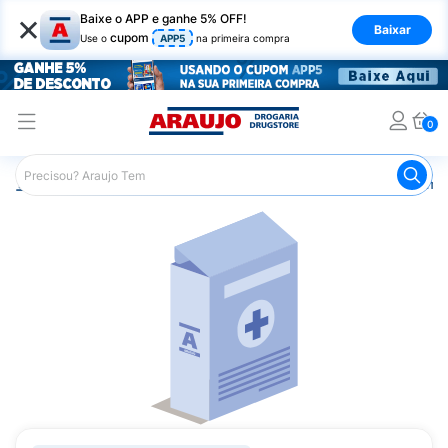
×
Baixe o APP e ganhe 5% OFF!
Baixar
cupom
Use o
APP5
na primeira compra
0
Araujo
Medicamentos
Remédios Cardiológicos
Reméd