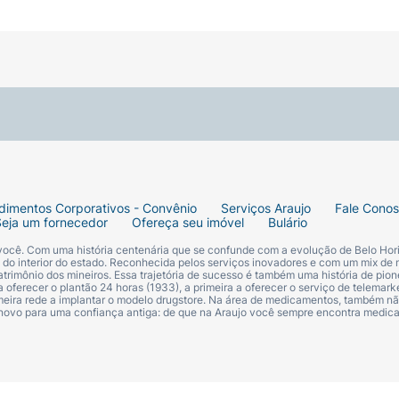
dimentos Corporativos - Convênio
Serviços Araujo
Fale Cono
Seja um fornecedor
Ofereça seu imóvel
Bulário
 você. Com uma história centenária que se confunde com a evolução de Belo Hori
s do interior do estado. Reconhecida pelos serviços inovadores e com um mix de 
trimônio dos mineiros. Essa trajetória de sucesso é também uma história de pion
 oferecer o plantão 24 horas (1933), a primeira a oferecer o serviço de telemarke
primeira rede a implantar o modelo drugstore. Na área de medicamentos, também nã
 novo para uma confiança antiga: de que na Araujo você sempre encontra medi