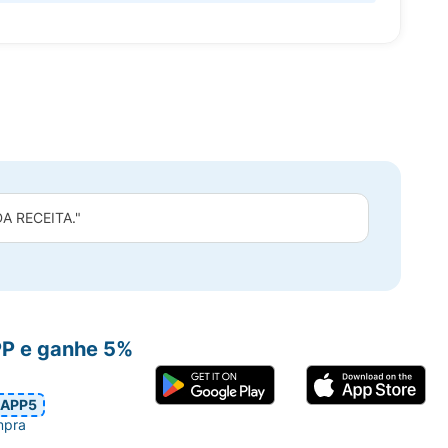
 RECEITA."
PP e ganhe 5%
APP5
mpra