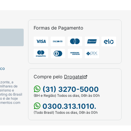
Formas de Pagamento
sco
Compre pelo
Drogatel
zonte, a
milhares de
(31) 3270-5000
eirismo e
ting do Brasil
(BH e Região) Todos os dias, 06h às 00h
o é de hoje
camentos com
0300.313.1010.
(Todo Brasil) Todos os dias, 06h às 00h