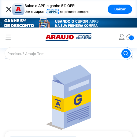
×
Baixe o APP e ganhe 5% OFF!
Baixar
cupom
Use o
APP5
na primeira compra
0
Araujo
Medicamentos
Remédios para Alergias e Infecçõ