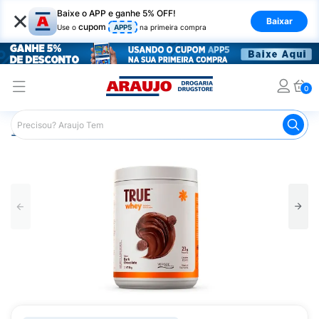
×
Baixe o APP e ganhe 5% OFF!
Baixar
cupom
Use o
APP5
na primeira compra
0
Araujo
Nutrição Saudável
Suplementos Esportivos
W