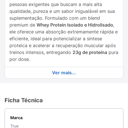
pessoas exigentes que buscam a mais alta
qualidade, pureza e um sabor inigualável em sua
suplementação. Formulado com um blend
premium de
Whey Protein Isolado e Hidrolisado
,
ele oferece uma absorção extremamente rápida e
eficiente, ideal para potencializar a síntese
proteica e acelerar a recuperação muscular após
treinos intensos, entregando
23g de proteína
pura
por dose.
Mas o True Whey vai muito além da construção
Ver mais...
muscular. Ele é um suplemento focado em saúde
e beleza de dentro para fora (
Beauty from Within
),
pois é enriquecido com os autênticos
Peptídeos
Biativos de Colágeno Verisol®
, cientificamente
Ficha Técnica
comprovados por auxiliar na elasticidade da pele
e na redução de linhas de expressão. Além disso,
Marca
seu delicioso e intenso sabor de
Dark Chocolate
é adoçado de forma 100% natural utilizando
True