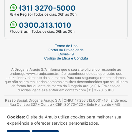
(31) 3270-5000
(BH e Região) Todos os dias, 06h às 00h
0300.313.1010
(Todo Brasil) Todos os dias, 06h às 00h
Termo de Uso
Portal da Privacidade
Covid-19
Código de Ética e Conduta
A Drogaria Araujo S/A informa que o seu site oficial corresponde ao
endereço www.araujo.com.br, não reconhecendo qualquer outro que
utilize indevidamente da sua marca. Para sua segurança recomendamos
que não sejam realizadas compras em sites desconhecidos que se utilizem
de forma fraudulenta da marca da Drogaria Araujo S.A. Em caso de
dúvidas, gentileza entrar em contato com (31) 3270-5000.
Razão Social: Drogaria Araujo S.A | CNPJ: 17.256.512.0001-16 | Endereço:
Rua Curitiba 327 - Centro - CEP: 30170-120 - Belo Horizonte - MG |
Telefones: 0300.313.1010 e (31) 3270-5000 Horário de funcionamento -
06:00h às 00:00h | Consultores técnicos responsáveis: Hairton Ayres
Cookies:
O site da Araujo utiliza cookies para melhorar sua
Azevedo Guimarães – CRF 10.965 | Yasmin Silva Alvarenga – CRF 52.584 -
Consultor substituto: Thiago Aguiar Pinheiro - CRF Nº 13.748. Alvará
experiência e oferecer serviços personalizados.
Sanitário: 2025020713 | Autorização de Funcionamento da Empresa (AFE):
7.16355-1