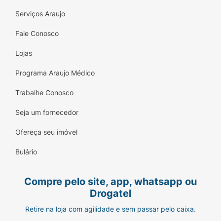
Serviços Araujo
Sugestão de Consumo:
Fale Conosco
Dilua 1 medidor (aproximadamente 32g) em
150ml a 200ml de água, leite vegetal ou bebida
Lojas
de sua preferência. Agite bem até completa
dissolução. Consuma preferencialmente logo
Programa Araujo Médico
após o treino para otimizar a recuperação
Trabalhe Conosco
muscular, ou entre as refeições para garantir seu
aporte proteico diário com muita saúde e sabor.
Seja um fornecedor
Ficha Técnica:
Ofereça seu imóvel
Marca:
True Source.
Bulário
Produto:
True Whey (Proteína Isolada e
Hidrolisada).
Compre pelo site, app, whatsapp ou
Drogatel
Sabor:
Dark Chocolate.
Retire na loja com agilidade e sem passar pelo caixa.
Peso Líquido:
418g.