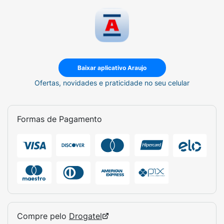
Proteína por Porção:
23g.
Ingredientes de Destaque:
BCAAs e Colágeno
Verisol®.
Adoçantes:
Stevia e Taumatina (Naturais).
Baixar aplicativo Araujo
Ofertas, novidades e praticidade no seu celular
Formas de Pagamento
Compre pelo
Drogatel