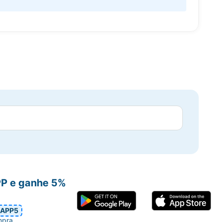
PP e ganhe 5%
APP5
mpra