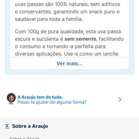
uvas passas são 100% naturais, sem aditivos
e conservantes, garantindo um snack puro e
saudável para toda a família.
Com 100g de pura qualidade, esta uva passa
escura e suculenta é
sem semente
, facilitando
o consumo e tornando-a perfeita para
diversas aplicações. Use-a como um lanche
rápido e energético entre as refeições,
Ver mais...
adicione a cereais matinais, iogurtes, saladas,
ou incorpore em suas receitas de bolos, pães
e doces para um toque de doçura natural.
Rica em fibras e fonte de energia, a uva passa
A Araujo tem de tudo.
Posso te ajudar de alguma forma?
é uma excelente alternativa para saciar a
vontade de comer doces de forma saudável.
A
Norte Minas
garante um produto de
Seleção Premium
, fresco e com o melhor
Sobre a Araujo
sabor da fruta.
Sobre a Araujo