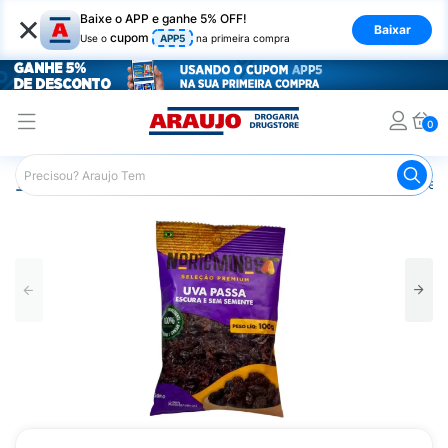
×
Baixe o APP e ganhe 5% OFF!
Baixar
cupom
Use o
APP5
na primeira compra
0
Araujo
Nutrição Saudável
Alimentos Naturais
Sement