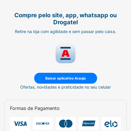
saboroso à mão. Adquira já a
Uva Passa
Escura e Sem Semente Norte Minas Seleção
Compre pelo site, app, whatsapp ou
Premium 100g
e eleve o nível das suas
Drogatel
refeições e lanches.
Retire na loja com agilidade e sem passar pelo caixa.
Baixar aplicativo Araujo
Ofertas, novidades e praticidade no seu celular
Formas de Pagamento