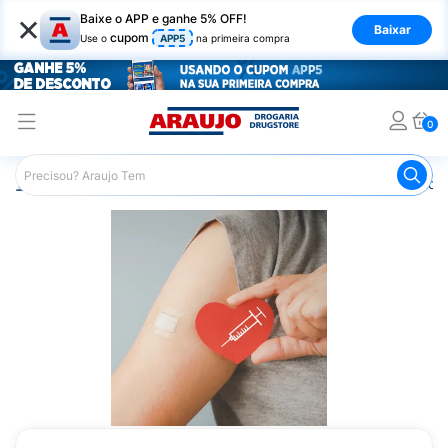
×
Baixe o APP e ganhe 5% OFF!
Baixar
cupom
Use o
APP5
na primeira compra
0
Araujo
Medicamentos
Vacinas
Vacina de Febre Tifoi