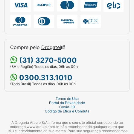
Sanofi Typhim VI na Araujo?
Você pode comprar a vacina contra febre
Tifóide Sanofi em
nossas lojas
, pelo site,
aplicativo
,
WhatsApp
ou Drogatel. Confira o
passo a passo, caso opte por um de nossos
canais digitais:
Compre pelo
Drogatel
Compre sua vacina online:
escolha a loja
(31) 3270-5000
mais próxima para tomar a vacina;
(BH e Região) Todos os dias, 06h às 00h
0300.313.1010
Acesse o link de agendamento: após a
confirmação da compra, você receberá o
(Todo Brasil) Todos os dias, 06h às 00h
link no e-mail. Escolha a data e horário
de sua preferência;
Termo de Uso
Portal da Privacidade
Covid-19
Compareça na data marcada: Vá até a
Código de Ética e Conduta
loja escolhida no dia e horário
A Drogaria Araujo S/A informa que o seu site oficial corresponde ao
agendados para aplicação da vacina;
endereço www.araujo.com.br, não reconhecendo qualquer outro que
utilize indevidamente da sua marca. Para sua segurança recomendamos