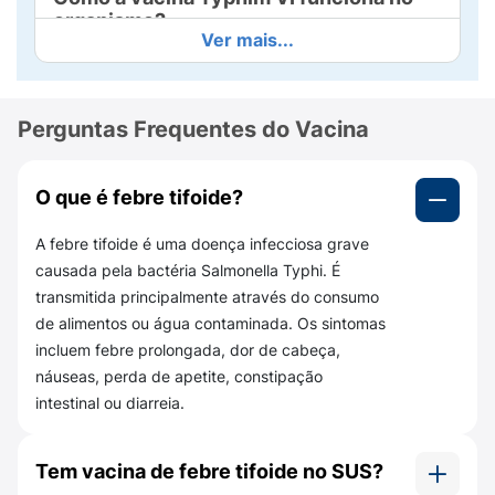
organismo?
Ver mais...
Após a aplicação, o organismo passa a
produzir
anticorpos anti-Vi
, criando uma
barreira de proteção contra a
Salmonella
Perguntas Frequentes do Vacina
typhi
. A
imunidade
costuma
aparecer em 2 a 3
semanas
após a injeção e pode
durar cerca
de 3 anos
.
O que é febre tifoide?
A vacina contra febre tifóide Sanofi protege
A febre tifoide é uma doença infecciosa grave
contra quais doenças?
causada pela bactéria Salmonella Typhi. É
transmitida principalmente através do consumo
Ela protege contra
febre tifóide causada pela
de alimentos ou água contaminada. Os sintomas
Salmonella typhi
. Aqui é importante alinhar
incluem febre prolongada, dor de cabeça,
expectativa: essa vacina
não protege
contra
náuseas, perda de apetite, constipação
paratifoide
(ex.:
Salmonella paratyphi
A/B)
intestinal ou diarreia.
nem contra outras salmoneloses “não
tifoides”. Também não garante 100% de
proteção, por isso, cuidados com água e
Tem vacina de febre tifoide no SUS?
alimentos continuam sendo parte do “kit