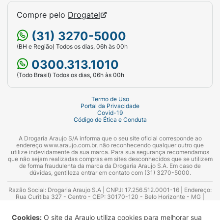
Compre pelo
Drogatel
(31) 3270-5000
(BH e Região) Todos os dias, 06h às 00h
0300.313.1010
(Todo Brasil) Todos os dias, 06h às 00h
Termo de Uso
Portal da Privacidade
Covid-19
Código de Ética e Conduta
A Drogaria Araujo S/A informa que o seu site oficial corresponde ao
endereço www.araujo.com.br, não reconhecendo qualquer outro que
utilize indevidamente da sua marca. Para sua segurança recomendamos
que não sejam realizadas compras em sites desconhecidos que se utilizem
de forma fraudulenta da marca da Drogaria Araujo S.A. Em caso de
dúvidas, gentileza entrar em contato com (31) 3270-5000.
Razão Social: Drogaria Araujo S.A | CNPJ: 17.256.512.0001-16 | Endereço:
Rua Curitiba 327 - Centro - CEP: 30170-120 - Belo Horizonte - MG |
Telefones: 0300.313.1010 e (31) 3270-5000 Horário de funcionamento -
06:00h às 00:00h | Consultores técnicos responsáveis: Hairton Ayres
Cookies:
O site da Araujo utiliza cookies para melhorar sua
Azevedo Guimarães – CRF 10.965 | Yasmin Silva Alvarenga – CRF 52.584 -