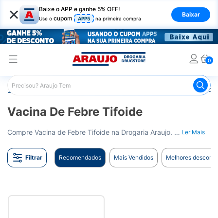
×
Baixe o APP e ganhe 5% OFF!
Baixar
cupom
Use o
APP5
na primeira compra
0
Araujo
Medicamentos
Vacinas
Vacina de Febre Tifoi
Vacina De Febre Tifoide
Compre Vacina de Febre Tifoide na Drogaria Araujo. Prevenção contra a febre tifoide. Entrega para todo o Brasil.
Ler Mais
Filtrar
Recomendados
Mais Vendidos
Melhores desconto