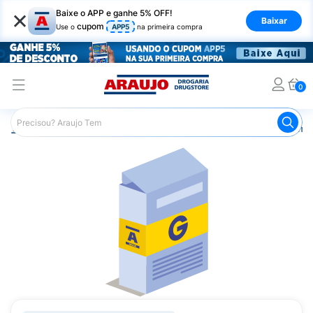
×
Baixe o APP e ganhe 5% OFF!
Baixar
cupom
Use o
APP5
na primeira compra
0
Araujo
Medicamentos
Remédios Cardiológicos
Reméd