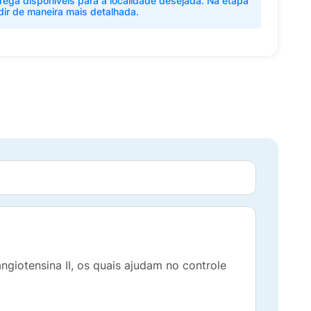
rega disponíveis para a localidade desejada. Na etapa
dir de maneira mais detalhada.
iotensina II, os quais ajudam no controle