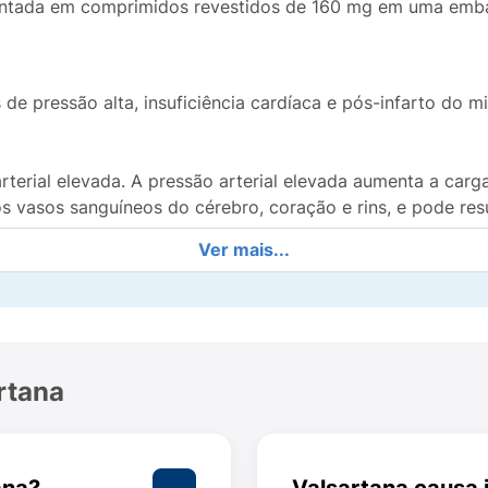
ntada em comprimidos revestidos de 160 mg em uma emb
s de pressão alta, insuficiência cardíaca e pós-infarto do
rterial elevada. A pressão arterial elevada aumenta a carga
s vasos sanguíneos do cérebro, coração e rins, e pode res
Ver mais...
de ataques cardíacos. A redução da pressão arterial para v
suficiência cardíaca. A insuficiência cardíaca está associa
rtana
ncia cardíaca ocorre quando o músculo do coração não co
atar pessoas que sofreram um ataque cardíaco (infarto do
ana?
Valsartana causa 