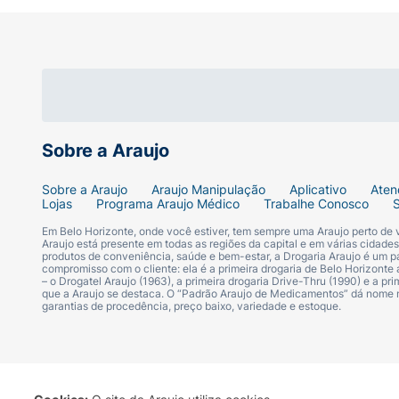
Este medicamento é contraindicado para uso
Este medicamento não deve ser utilizado p
Informe imediatamente seu médico em caso 
Posologia do Valsartana 160 mg:
Sobre a Araujo
Como tomar valsartana
Sobre a Araujo
Araujo Manipulação
Aplicativo
Aten
Tome os comprimidos revestidos da valsar
Lojas
Programa Araujo Médico
Trabalhe Conosco
alimentos. A valsartana é para uso oral.
Em Belo Horizonte, onde você estiver, tem sempre uma Araujo perto de
Araujo está presente em todas as regiões da capital e em várias cidade
produtos de conveniência, saúde e bem-estar, a Drogaria Araujo é um pa
Siga as instruções do seu médico cuidado
compromisso com o cliente: ela é a primeira drogaria de Belo Horizonte a
– o Drogatel Araujo (1963), a primeira drogaria Drive-Thru (1990) e a 
que a Araujo se destaca. O “Padrão Araujo de Medicamentos” dá nome
garantias de procedência, preço baixo, variedade e estoque.
Os pacientes que tem pressão alta, muitas
torna ainda mais importante para você man
É muito importante que você tome este med
o risco de efeitos colaterais.