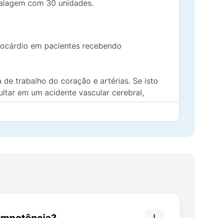
alagem com 30 unidades.
 miocárdio em pacientes recebendo
 de trabalho do coração e artérias. Se isto
ultar em um acidente vascular cerebral,
alores normais diminui o risco de
da à falta de ar e inchaço dos pés e pernas
nsegue bombear o sangue com força
 miocárdio) para melhorar a sobrevida e
impotência?