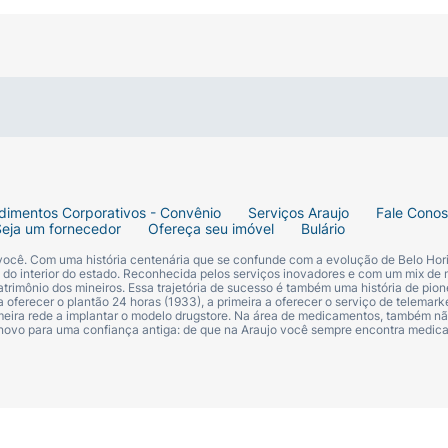
 por lactantes.
or mulheres grávidas sem orientação médica.
de suspeita de gravidez.
 Como usar
dimentos Corporativos - Convênio
Serviços Araujo
Fale Cono
tana com um copo de água. Os comprimidos revestidos d
Seja um fornecedor
Ofereça seu imóvel
Bulário
 você. Com uma história centenária que se confunde com a evolução de Belo Hori
s do interior do estado. Reconhecida pelos serviços inovadores e com um mix de 
trimônio dos mineiros. Essa trajetória de sucesso é também uma história de pion
samente. Não exceda a dose recomendada.
 oferecer o plantão 24 horas (1933), a primeira a oferecer o serviço de telemarke
primeira rede a implantar o modelo drugstore. Na área de medicamentos, também nã
 novo para uma confiança antiga: de que na Araujo você sempre encontra medi
 vezes não percebem qualquer sinal deste problema. Muito
ter suas consultas com o médico, mesmo que você esteja 
icamento exatamente como o seu médico lhe disser, a fim 