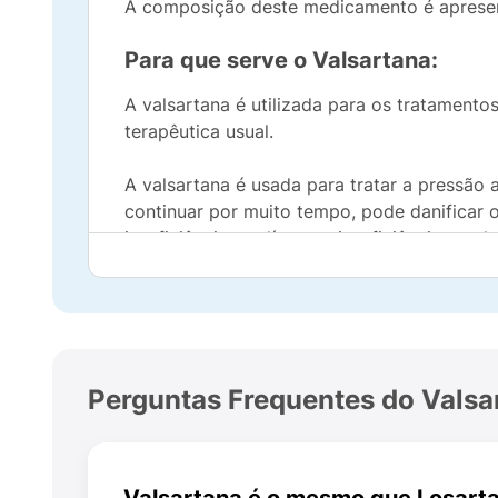
A composição deste medicamento é aprese
Para que serve o Valsartana:
A valsartana é utilizada para os tratamento
terapêutica usual.
A valsartana é usada para tratar a pressão a
continuar por muito tempo, pode danificar o
insuficiência cardíaca ou insuficiência renal.
A pressão arterial elevada aumenta o risco 
desenvolvimento destas doenças.
A valsartana também é usada para tratar a in
Perguntas Frequentes do Valsa
devido ao acúmulo de fluidos. A insuficiê
suficiente para abastecer o corpo.
A valsartana pode também ser usada para tr
Valsartana é o mesmo que Losart