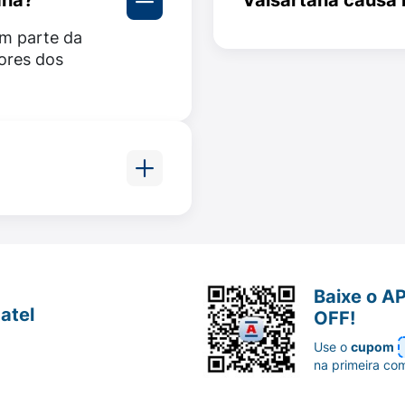
em parte da
Não há uma evidência
ores dos
relatam alteração do 
ca ou incomum à valsartana ou a qualquer outro component
vidar.
que comprove
ue e tem diabetes mellitus tipo 2 (também chamado diabete
icamento utilizado para diminuir a pressão arterial.
Baixe o A
atel
OFF!
eu médico antes de utilizar valsartana.
Use o
cupom
na primeira co
e seu médico.