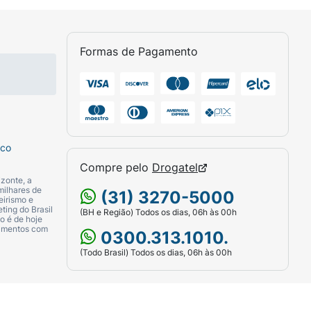
Formas de Pagamento
sco
a valsartana podem ser tomados com ou sem
Compre pelo
Drogatel
zonte, a
milhares de
(31) 3270-5000
eirismo e
ting do Brasil
(BH e Região) Todos os dias, 06h às 00h
o é de hoje
camentos com
0300.313.1010.
s sentem-se completamente normais. Isso
(Todo Brasil) Todos os dias, 06h às 00h
se sentindo bem.
de obter os melhores resultados e reduzir