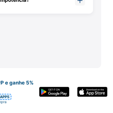
 clara, porém alguns pacientes
libido.
e da formulação).
s mellitus não dependente de insulina)
PP e ganhe 5%
APP5
mpra