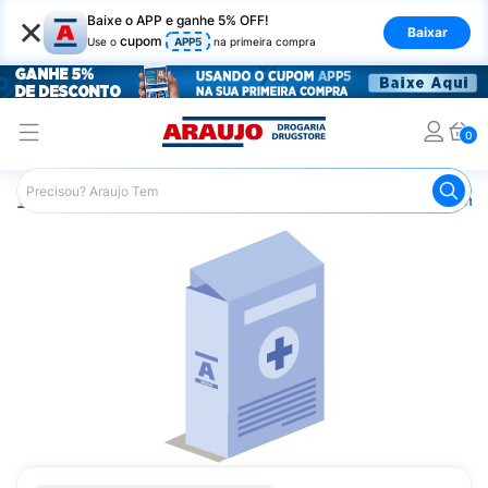
×
Baixe o APP e ganhe 5% OFF!
Baixar
cupom
Use o
APP5
na primeira compra
0
Araujo
Medicamentos
Remédios Cardiológicos
Reméd