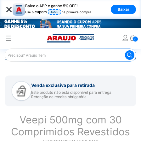
×
Baixe o APP e ganhe 5% OFF!
Baixar
cupom
Use o
APP5
na primeira compra
0
Araujo
Medicamentos
Remédio para Sistema Nervoso Ce
Venda exclusiva para retirada
Este produto não está disponível para entrega.
Retenção de receita obrigatória.
Veepi 500mg com 30
Comprimidos Revestidos