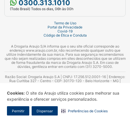
0300.313.1010
(Todo Brasil) Todos os dias, 06h às 00h
Termo de Uso
Portal da Privacidade
Covid-19
Código de Ética e Conduta
A Drogaria Araujo S/A informa que o seu site oficial corresponde ao
endereço www.araujo.com.br, não reconhecendo qualquer outro que
utilize indevidamente da sua marca. Para sua segurança recomendamos
que não sejam realizadas compras em sites desconhecidos que se utilizem
de forma fraudulenta da marca da Drogaria Araujo S.A. Em caso de
dúvidas, gentileza entrar em contato com (31) 3270-5000.
Razão Social: Drogaria Araujo S.A | CNPJ: 17.256.512.0001-16 | Endereço:
Rua Curitiba 327 - Centro - CEP: 30170-120 - Belo Horizonte - MG |
Telefones: 0300.313.1010 e (31) 3270-5000 Horário de funcionamento -
06:00h às 00:00h | Consultores técnicos responsáveis: Hairton Ayres
Cookies:
O site da Araujo utiliza cookies para melhorar sua
Azevedo Guimarães – CRF 10.965 | Yasmin Silva Alvarenga – CRF 52.584 -
Consultor substituto: Thiago Aguiar Pinheiro - CRF Nº 13.748. Alvará
experiência e oferecer serviços personalizados.
Sanitário: 2025020713 | Autorização de Funcionamento da Empresa (AFE):
7.16355-1
Permitir
Dispensar
Preferências de Cookies