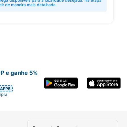
rega disponíveis para a localidade desejada. Na etapa
dir de maneira mais detalhada.
PP e ganhe 5%
APP5
mpra