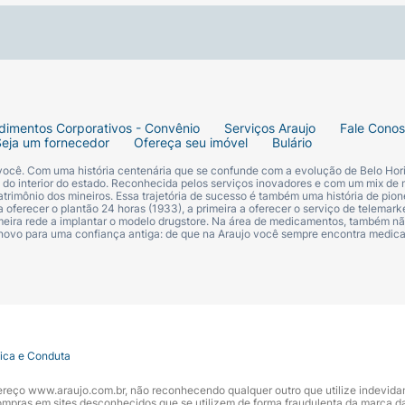
dimentos Corporativos - Convênio
Serviços Araujo
Fale Cono
Seja um fornecedor
Ofereça seu imóvel
Bulário
 você. Com uma história centenária que se confunde com a evolução de Belo Hori
s do interior do estado. Reconhecida pelos serviços inovadores e com um mix de 
trimônio dos mineiros. Essa trajetória de sucesso é também uma história de pion
 oferecer o plantão 24 horas (1933), a primeira a oferecer o serviço de telemarke
primeira rede a implantar o modelo drugstore. Na área de medicamentos, também nã
 novo para uma confiança antiga: de que na Araujo você sempre encontra medi
tica e Conduta
ndereço www.araujo.com.br, não reconhecendo qualquer outro que utilize indevid
pras em sites desconhecidos que se utilizem de forma fraudulenta da marca d