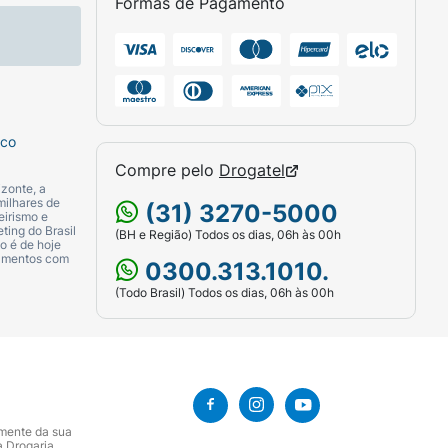
Formas de Pagamento
sco
Compre pelo
Drogatel
zonte, a
milhares de
(31) 3270-5000
eirismo e
ting do Brasil
(BH e Região) Todos os dias, 06h às 00h
o é de hoje
camentos com
0300.313.1010.
(Todo Brasil) Todos os dias, 06h às 00h
amente da sua
a Drogaria