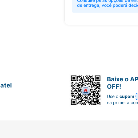
Consulte pelas opções de ent
de entrega, você poderá deci
Baixe o A
atel
OFF!
Use o
cupom
na primeira co