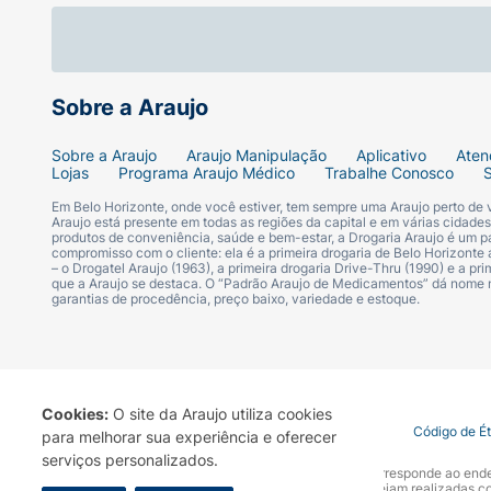
Sobre a Araujo
Sobre a Araujo
Araujo Manipulação
Aplicativo
Aten
Lojas
Programa Araujo Médico
Trabalhe Conosco
Em Belo Horizonte, onde você estiver, tem sempre uma Araujo perto de
Araujo está presente em todas as regiões da capital e em várias cidade
produtos de conveniência, saúde e bem-estar, a Drogaria Araujo é um pa
compromisso com o cliente: ela é a primeira drogaria de Belo Horizonte a
– o Drogatel Araujo (1963), a primeira drogaria Drive-Thru (1990) e a 
que a Araujo se destaca. O “Padrão Araujo de Medicamentos” dá nome
garantias de procedência, preço baixo, variedade e estoque.
Cookies:
O site da Araujo utiliza cookies
Termo de Uso
Portal da Privacidade
Covid-19
Código de É
para melhorar sua experiência e oferecer
serviços personalizados.
A Drogaria Araujo S/A informa que o seu site oficial corresponde ao e
marca. Para sua segurança recomendamos que não sejam realizadas com