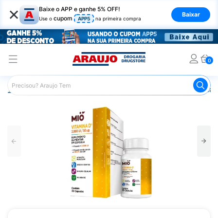
×
Baixe o APP e ganhe 5% OFF!
Baixar
cupom
Use o
APP5
na primeira compra
0
Araujo
Saúde e Bem Estar
Vitaminas e Minerais
Vitam