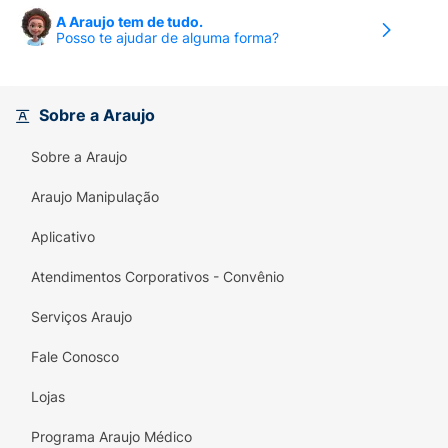
cálcio no sangue e no processo de divisão
A Araujo tem de tudo.
celular.
Posso te ajudar de alguma forma?
SUPLEMENTO ALIMENTAR EM CÁPSULA
1
Cápsula ao dia ao diaZero açúcaresZero valor
Sobre a Araujo
energéticoNão contém glúten
Sobre a Araujo
Ingredientes:
Araujo Manipulação
Vitamina D 2000UI:
Óleo de soja, água
purificada,colecalciferol (vitamina D3),
Aplicativo
gelificante gelatina, umectante glicerol e
antioxidante dl-alfa-tocoferol.
ALÉRGICOS:
Atendimentos Corporativos - Convênio
CONTÉM DERIVADOS DE SOJA. PODE
Serviços Araujo
CONTER DERIVADOS DE AMENDOIM E
PEIXE. NÃO CONTÉM GLÚTEN.
Fale Conosco
Lojas
Programa Araujo Médico