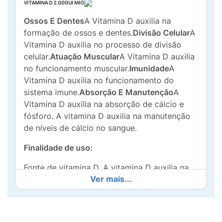
VITAMINA D 2.000UI MIÓ
Ossos E Dentes
A Vitamina D auxilia na
formação de ossos e dentes.
Divisão Celular
A
Vitamina D auxilia no processo de divisão
celular.
Atuação Muscular
A Vitamina D auxilia
no funcionamento muscular.
Imunidade
A
Vitamina D auxilia no funcionamento do
sistema imune.
Absorção E Manutenção
A
Vitamina D auxilia na absorção de cálcio e
fósforo. A vitamina D auxilia na manutenção
de níveis de cálcio no sangue.
Finalidade de uso:
Fonte de vitamina D. A vitamina D auxilia na
Ver mais...
formação de ossos e dentes, na absorção de
cálcio e fósforo e no funcionamento muscular.
A vitamina D auxilia no funcionamento do
sistema imune, na manutenção de níveis de