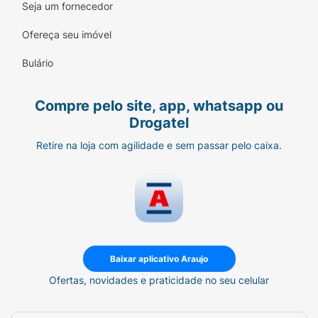
Seja um fornecedor
Alergênicos:
ALÉRGICOS: CONTÉM
Ofereça seu imóvel
DERIVADO DE SOJA.
Bulário
Modo de Preparo:
Uso para maiores de 19
anos (adultos), mantenha fora do alcance de
Compre pelo site, app, whatsapp ou
crianças. Este produto não é um
Drogatel
medicamento, não exceder a recomendação
diária de consumo indicada no rótulo sem
Retire na loja com agilidade e sem passar pelo caixa.
consultar um profissional de saúde. Mantenha
fora do alcance de crianças. Ao consumir
outros suplementos, consulte um profissional
de saúde.
NÃO CONTÉM GLÚTEN.
Baixar aplicativo Araujo
Ingredientes:
Óleo de soja, gelatina, água,
Ofertas, novidades e praticidade no seu celular
colecalciferol e umectante glicerina.