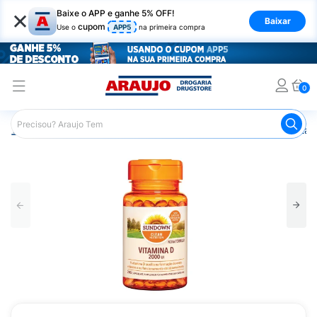
×
Baixe o APP e ganhe 5% OFF!
Baixar
cupom
Use o
APP5
na primeira compra
0
Araujo
Saúde e Bem Estar
Vitaminas e Minerais
Vitam