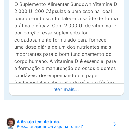
O Suplemento Alimentar Sundown Vitamina D
2.000 UI 200 Cápsulas é uma escolha ideal
para quem busca fortalecer a saúde de forma
prática e eficaz. Com 2.000 UI de vitamina D
por porção, esse suplemento foi
cuidadosamente formulado para fornecer
uma dose diária de um dos nutrientes mais
importantes para o bom funcionamento do
corpo humano. A vitamina D é essencial para
a formação e manutenção de ossos e dentes
saudáveis, desempenhando um papel
fundamental na absorção de cálcio e fósforo,
Ver mais...
minerais indispensáveis para a saúde óssea.
Além disso, ela ajuda a regular o sistema
imunológico, fortalecendo as defesas naturais
do organismo, o que contribui para a
prevenção de diversas condições de saúde.
A Araujo tem de tudo.
Este suplemento da Sundown é apresentado
Posso te ajudar de alguma forma?
em cápsulas fáceis de ingerir, ideais para