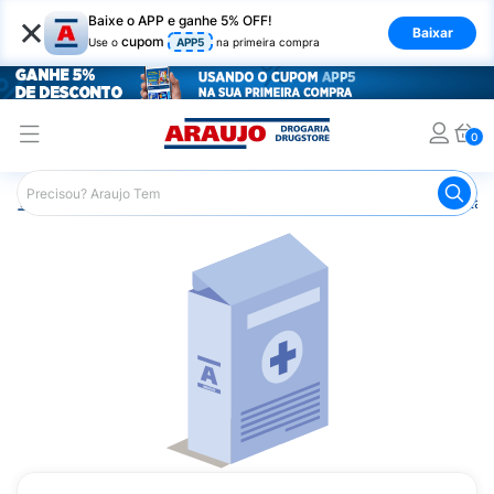
×
Baixe o APP e ganhe 5% OFF!
Baixar
cupom
Use o
APP5
na primeira compra
0
Araujo
Saúde e Bem Estar
Vitaminas e Minerais
Vitam