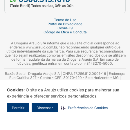
(Todo Brasil) Todos os dias, 06h às 00h
Termo de Uso
Portal da Privacidade
Covid-19
Código de Ética e Conduta
A Drogaria Araujo S/A informa que o seu site oficial corresponde ao
endereço www.araujo.com.br, não reconhecendo qualquer outro que
utilize indevidamente da sua marca. Para sua segurança recomendamos
que não sejam realizadas compras em sites desconhecidos que se utilizem
de forma fraudulenta da marca da Drogaria Araujo S.A. Em caso de
dúvidas, gentileza entrar em contato com (31) 3270-5000.
Razão Social: Drogaria Araujo S.A | CNPJ: 17.256.512.0001-16 | Endereço:
Rua Curitiba 327 - Centro - CEP: 30170-120 - Belo Horizonte - MG |
Telefones: 0300.313.1010 e (31) 3270-5000 Horário de funcionamento -
06:00h às 00:00h | Consultores técnicos responsáveis: Hairton Ayres
Cookies:
O site da Araujo utiliza cookies para melhorar sua
Azevedo Guimarães – CRF 10.965 | Yasmin Silva Alvarenga – CRF 52.584 -
Consultor substituto: Thiago Aguiar Pinheiro - CRF Nº 13.748. Alvará
experiência e oferecer serviços personalizados.
Sanitário: 2025020713 | Autorização de Funcionamento da Empresa (AFE):
7.16355-1
Permitir
Dispensar
Preferências de Cookies