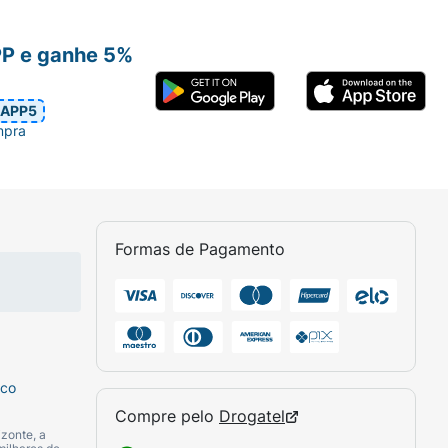
PP e ganhe 5%
APP5
mpra
Formas de Pagamento
sco
Compre pelo
Drogatel
zonte, a