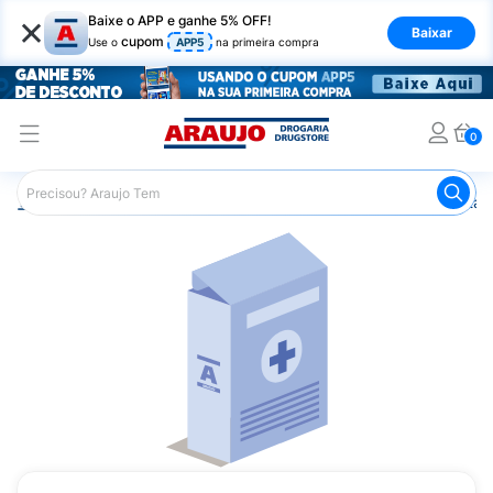
×
Baixe o APP e ganhe 5% OFF!
Baixar
cupom
Use o
APP5
na primeira compra
0
Araujo
Saúde e Bem Estar
Vitaminas e Minerais
Vitam