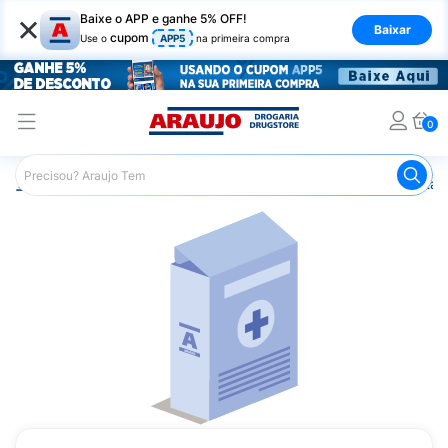
×
Baixe o APP e ganhe 5% OFF!
Baixar
cupom
Use o
APP5
na primeira compra
0
Araujo
Saúde e Bem Estar
Vitaminas e Minerais
Vitam