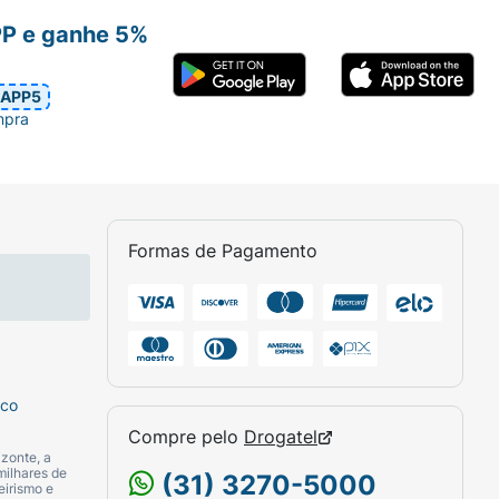
PP e ganhe 5%
APP5
mpra
Formas de Pagamento
sco
Compre pelo
Drogatel
zonte, a
milhares de
(31) 3270-5000
eirismo e