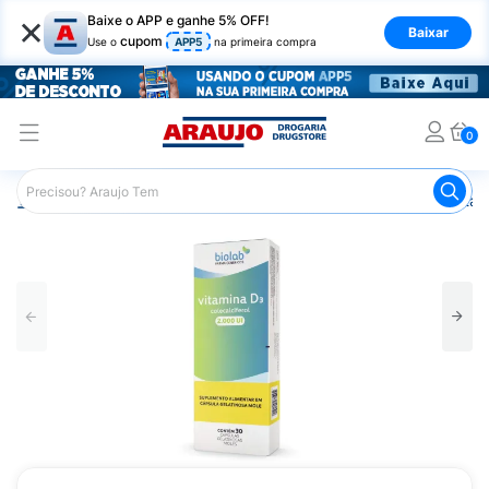
×
Baixe o APP e ganhe 5% OFF!
Baixar
cupom
Use o
APP5
na primeira compra
0
Araujo
Saúde e Bem Estar
Vitaminas e Minerais
Vitam