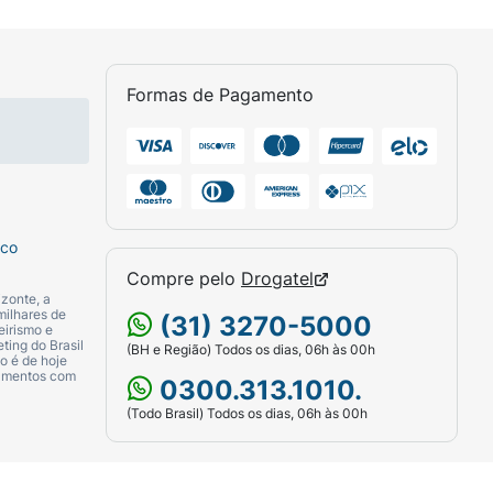
........................................5,00
Formas de Pagamento
de titânio, amarelo de quinolína e água
.......................................7,00
sco
Compre pelo
Drogatel
zonte, a
o carmina E120, amarelo de quinolina, dióxido
milhares de
(31) 3270-5000
eirismo e
ting do Brasil
(BH e Região) Todos os dias, 06h às 00h
o é de hoje
camentos com
0300.313.1010.
........................................10,00
(Todo Brasil) Todos os dias, 06h às 00h
de ferro vermelho, vermelho ponceau,