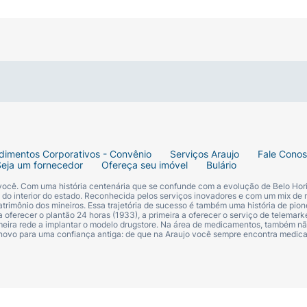
rificada.
alciferol (equivalente a 5.000 UI).....................................................
..........................................................................1 cápsula
s de cadeia média, óleo de soja, gelatina, glicerol, dióxido 
lciferol (equivalente a 7.000 UI).......................................................
dimentos Corporativos - Convênio
Serviços Araujo
Fale Cono
...........................................................................1 cápsula
Seja um fornecedor
Ofereça seu imóvel
Bulário
 você. Com uma história centenária que se confunde com a evolução de Belo Hori
s de cadeia média, óleo de soja, gelatina, glicerol, vermelh
s do interior do estado. Reconhecida pelos serviços inovadores e com um mix de 
trimônio dos mineiros. Essa trajetória de sucesso é também uma história de pion
 oferecer o plantão 24 horas (1933), a primeira a oferecer o serviço de telemarke
primeira rede a implantar o modelo drugstore. Na área de medicamentos, também nã
 novo para uma confiança antiga: de que na Araujo você sempre encontra medi
ecalciferol (equivalente a 10.000 UI) .................................................
...........................................................................1 cápsula
os de cadeia média, óleo de soja, gelatina, glicerol, óxido 