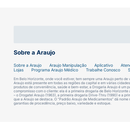
ferro vermelho, dióxido de titânio e água pu
Cada cápsula mole de 5.000 UI contém:
Colec
mgExcipientes* q.s.p. ................................................
Excipientes: racealfatocoferol, triglicerídeo
purificada.
Sobre a Araujo
Cada cápsula mole de 7.000 UI contém:
Coleca
Sobre a Araujo
Araujo Manipulação
Aplicativo
Aten
mgExcipientes* q.s.p. ................................................
Lojas
Programa Araujo Médico
Trabalhe Conosco
Em Belo Horizonte, onde você estiver, tem sempre uma Araujo perto de
Excipientes: racealfatocoferol, triglicerídeo
Araujo está presente em todas as regiões da capital e em várias cidade
produtos de conveniência, saúde e bem-estar, a Drogaria Araujo é um pa
de titânio e água purificada.
compromisso com o cliente: ela é a primeira drogaria de Belo Horizonte a
– o Drogatel Araujo (1963), a primeira drogaria Drive-Thru (1990) e a 
que a Araujo se destaca. O “Padrão Araujo de Medicamentos” dá nome
Cada cápsula mole de 10.000 UI contém:
Col
garantias de procedência, preço baixo, variedade e estoque.
mgExcipientes* q.s.p. ................................................
Excipientes: racealfatocoferol, trigliceríde