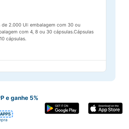
s de 2.000 UI: embalagem com 30 ou
balagem com 4, 8 ou 30 cápsulas.Cápsulas
10 cápsulas.
..........................................................1,00
 de quinolina, óxido de ferro amarelo, verde
PP e ganhe 5%
........................................2,00
APP5
mpra
de quinolina, óxido de ferro preto, óxido de