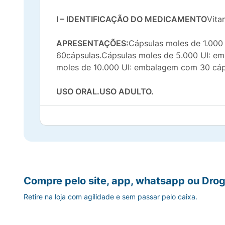
I – IDENTIFICAÇÃO DO MEDICAMENTO
Vita
APRESENTAÇÕES:
Cápsulas moles de 1.000
60cápsulas.Cápsulas moles de 5.000 UI: e
moles de 10.000 UI: embalagem com 30 cáp
USO ORAL.USO ADULTO.
COMPOSIÇÃO:Cada cápsula mole de 1.000 
mgExcipientes q.s.p. .................................................
Excipientes: racealfatocoferol, triglicerídeo
rápido 143 e água purificada.
Compre pelo site, app, whatsapp ou Drog
Cada cápsula mole de 2.000 UI contém:
Colec
Retire na loja com agilidade e sem passar pelo caixa.
mgExcipientes q.s.p. ..................................................
Excipientes: racealfatocoferol, triglicerídeo