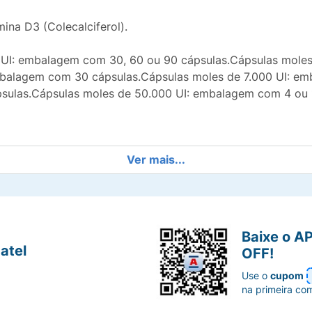
mina D3 (Colecalciferol).
 UI: embalagem com 30, 60 ou 90 cápsulas.Cápsulas mole
mbalagem com 30 cápsulas.Cápsulas moles de 7.000 UI: em
sulas.Cápsulas moles de 50.000 UI: embalagem com 4 ou 
Ver mais...
UI contém:
Colecalciferol (equivalente a 1.000UI) ................................
.......................................................................1 cápsula
s de cadeia média, óleo de soja, gelatina, glicerol, amarelo
Baixe o A
atel
OFF!
alciferol (equivalente a 2.000 UI) ....................................................
Use o
cupom
........................................................................1 cápsula
na primeira co
s de cadeia média, óleo de soja, gelatina, glicerol, amarelo 