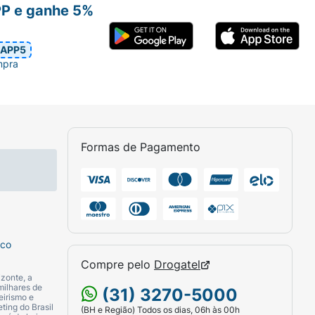
PP e ganhe 5%
APP5
mpra
Formas de Pagamento
sco
Compre pelo
Drogatel
zonte, a
milhares de
(31) 3270-5000
eirismo e
ting do Brasil
(BH e Região) Todos os dias, 06h às 00h