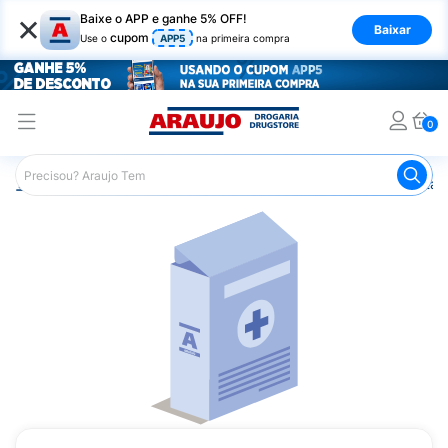
×
Baixe o APP e ganhe 5% OFF!
Baixar
cupom
Use o
APP5
na primeira compra
0
Araujo
Saúde e Bem Estar
Vitaminas e Minerais
Vitam