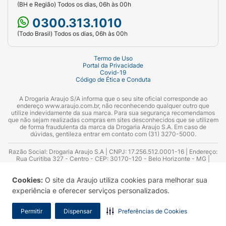
(BH e Região) Todos os dias, 06h às 00h
consulte seu médico ou farmacêutico.
0300.313.1010
Ainda ficou alguma dúvida?
(Todo Brasil) Todos os dias, 06h às 00h
Consulte nossas farmacêuticas e/ou
Termo de Uso
farmacêuticos, que são profissionais
Portal da Privacidade
especializados, e estão à disposição para te
Covid-19
Código de Ética e Conduta
atender sempre que precisar.
A Drogaria Araujo S/A informa que o seu site oficial corresponde ao
Para isso, você pode entrar em contato conosco
endereço www.araujo.com.br, não reconhecendo qualquer outro que
utilize indevidamente da sua marca. Para sua segurança recomendamos
pela
Central de Atendimento da Araujo
, pelo
que não sejam realizadas compras em sites desconhecidos que se utilizem
de forma fraudulenta da marca da Drogaria Araujo S.A. Em caso de
Drogatel - (31) 3270-5000 - ou ir até uma de
dúvidas, gentileza entrar em contato com (31) 3270-5000.
nossas lojas.
Razão Social: Drogaria Araujo S.A | CNPJ: 17.256.512.0001-16 | Endereço:
Rua Curitiba 327 - Centro - CEP: 30170-120 - Belo Horizonte - MG |
Telefones: 0300.313.1010 e (31) 3270-5000 Horário de funcionamento -
06:00h às 00:00h | Consultores técnicos responsáveis: Hairton Ayres
Cookies:
O site da Araujo utiliza cookies para melhorar sua
Azevedo Guimarães – CRF 10.965 | Yasmin Silva Alvarenga – CRF 52.584 -
Consultor substituto: Thiago Aguiar Pinheiro - CRF Nº 13.748. Alvará
experiência e oferecer serviços personalizados.
Sanitário: 2025020713 | Autorização de Funcionamento da Empresa (AFE):
7.16355-1
Permitir
Dispensar
Preferências de Cookies