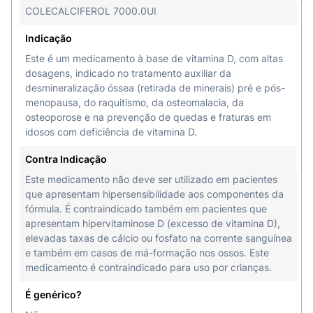
COLECALCIFEROL 7000.0UI
Vermelho de ponceau;
Indicação
Água.
Este é um medicamento à base de vitamina D, com altas
dosagens, indicado no tratamento auxiliar da
Como usar a Vitamina D3?
desmineralização óssea (retirada de minerais) pré e pós-
menopausa, do raquitismo, da osteomalacia, da
A Vitamina D3 deve ser administrada por
via oral
,
osteoporose e na prevenção de quedas e fraturas em
com dose e duração determinadas pelo seu
idosos com deficiência de vitamina D.
médico. É preferencial administrar a vitamina D3
com refeições com gordura, para melhor
Contra Indicação
absorção.
Este medicamento não deve ser utilizado em pacientes
que apresentam hipersensibilidade aos componentes da
A dose recomendada para adultos
varia entre
fórmula. É contraindicado também em pacientes que
1.000 U.I. a 50.000 U.I.
, conforme a condição a
apresentam hipervitaminose D (excesso de vitamina D),
ser tratada e o nível de vitamina D no organismo.
elevadas taxas de cálcio ou fosfato na corrente sanguínea
e também em casos de má-formação nos ossos. Este
Este medicamento não deve ser partido, aberto
medicamento é contraindicado para uso por crianças.
ou mastigado.
É genérico?
Siga sempre as orientações do seu médico,