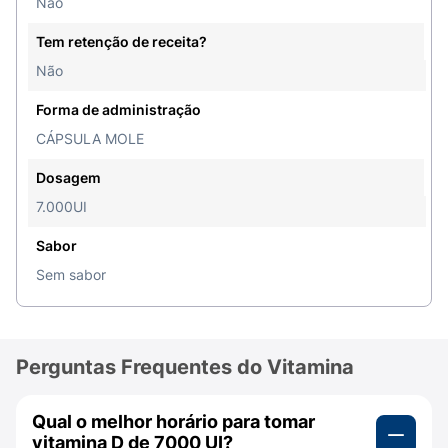
Não
respeitando os horários, as doses e a duração do
tratamento.
Tem retenção de receita?
Não
Posso usar Vitamina D3 junto com outros
medicamentos?
Forma de administração
Notifique seu médico sobre
qualquer medicação
CÁPSULA MOLE
que você estiver tomando antes de iniciar o
Dosagem
tratamento com Vitamina D3. Alguns
medicamentos podem interagir com a Vitamina
7.000UI
D3, como:
Sabor
Antiácidos com magnésio (risco de
Sem sabor
hipermagnesemia);
Calcifediol (aumenta o risco de toxicidade);
Perguntas Frequentes do Vitamina
Diuréticos tiazídicos e suplementos de cálcio
(risco de hipercalcemia);
Qual o melhor horário para tomar
Fosfenitoína, fenobarbital e
fenitoína
(reduzem
vitamina D de 7000 UI?