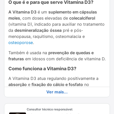
O que é e para que serve Vitamina D3?
A Vitamina D3
é um
suplemento em cápsulas
moles
, com doses elevadas de
colecalciferol
(vitamina D), indicado para auxiliar no tratamento
da
desmineralização
óssea
pré e pós-
menopausa, raquitismo, osteomalacia e
osteoporose
.
Também é usada na
prevenção de quedas e
fraturas
em idosos com deficiência de vitamina D.
Como funciona a Vitamina D3?
A Vitamina D3 atua regulando positivamente a
absorção
e
fixação do cálcio e fosfato
no
organismo, sendo essencial para a saúde óssea.
Ver mais...
Após a ingestão, ela é absorvida no intestino em
poucas horas, mas sua ação fisiológica ocorre
após ser convertida no fígado e rins.
Consultor técnico responsável: