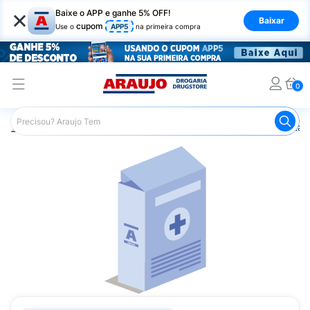
×
Baixe o APP e ganhe 5% OFF!
Baixar
cupom
Use o
APP5
na primeira compra
0
Araujo
Saúde e Bem Estar
Vitaminas e Minerais
Vitam