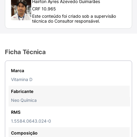
Hairton Ayres Azevedo Guimarães
A vitamina D3 contribui para a absorção de
CRF 10.965
cálcio, mineralização óssea e participa da
Este conteúdo foi criado sob a supervisão
regulação de diversos processos hormonais e
técnica do Consultor responsável.
metabólicos.
Qual a composição de Vitamina D3?
Ficha Técnica
Cada cápsula mole de Vitamina D3 contém
7.000
U.I. de colecalciferol
, além de excipientes, que
ajudam a manter a forma e estabilidade do
Marca
medicamento. São eles:
Vitamina D
Racealfatocoferol;
Fabricante
Óleo de soja;
Neo Química
Gelatina;
RMS
1.5584.0643.024-0
Glicerol;
Composição
Amarelo crepúsculo;