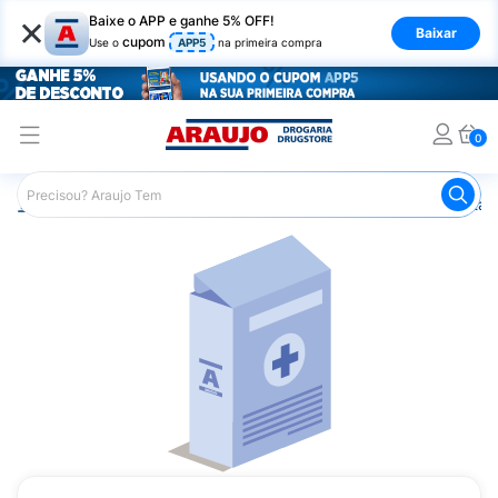
×
Baixe o APP e ganhe 5% OFF!
Baixar
cupom
Use o
APP5
na primeira compra
0
Araujo
Saúde e Bem Estar
Vitaminas e Minerais
Vitam