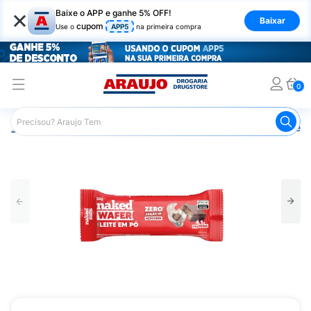
×
Baixe o APP e ganhe 5% OFF!
Baixar
cupom
Use o
APP5
na primeira compra
0
Araujo
Nutrição Saudável
Barrinhas
Barra de Proteín