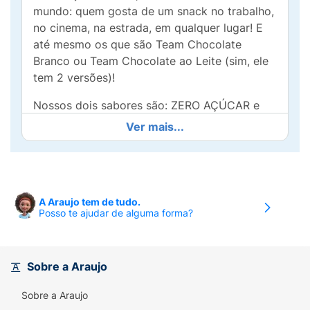
mundo: quem gosta de um snack no trabalho,
no cinema, na estrada, em qualquer lugar! E
até mesmo os que são Team Chocolate
Branco ou Team Chocolate ao Leite (sim, ele
tem 2 versões)!
Nossos dois sabores são: ZERO AÇÚCAR e
com WHEY PROTEIN. Além de um delicioso
Ver mais...
gostinho de infância.
A Araujo tem de tudo.
Posso te ajudar de alguma forma?
Sobre a Araujo
Sobre a Araujo