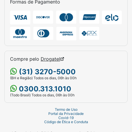
fechamento em zíper prático para manter a
Formas de Pagamento
qualidade e o frescor do pó.
Sugestão de Uso:
Misture 3 colheres de sopa
(aproximadamente 30g) do Whey 100% HD
Gourmet 3W em 150ml a 200ml de água
gelada, leite zero lactose ou bebida de sua
preferência. Consuma uma vez ao dia,
Compre pelo
Drogatel
preferencialmente logo após o treino (pós-
(31) 3270-5000
treino) para otimizar a recuperação e a
(BH e Região) Todos os dias, 06h às 00h
reconstrução muscular, ou conforme a
orientação do seu nutricionista ou médico. O
0300.313.1010
sabor baunilha é excelente também para
(Todo Brasil) Todos os dias, 06h às 00h
compor receitas fit, como mingaus,
panquecas, bolos e smoothies!
Termo de Uso
Portal da Privacidade
Covid-19
Ficha Técnica:
Código de Ética e Conduta
Marca:
Black Skull.