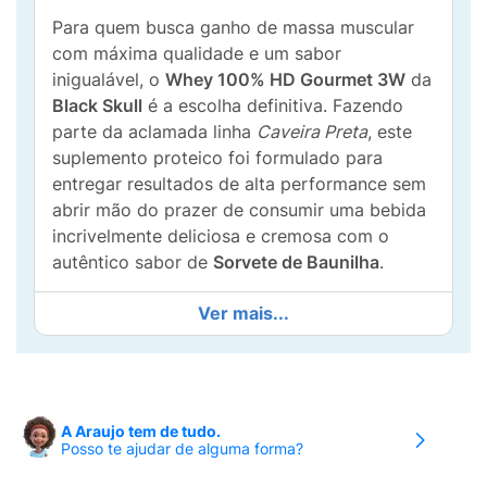
Para quem busca ganho de massa muscular
com máxima qualidade e um sabor
inigualável, o
Whey 100% HD Gourmet 3W
da
Black Skull
é a escolha definitiva. Fazendo
parte da aclamada linha
Caveira Preta
, este
suplemento proteico foi formulado para
entregar resultados de alta performance sem
abrir mão do prazer de consumir uma bebida
incrivelmente deliciosa e cremosa com o
autêntico sabor de
Sorvete de Baunilha
.
O grande segredo da eficiência deste
Ver mais...
suplemento está em sua matriz proteica
3W
(Whey Protein Concentrate, Isolate e
Hydrolyzed)
. Essa combinação estratégica
das três filtragens do soro do leite garante
A Araujo tem de tudo.
um aporte de aminoácidos muito mais
Posso te ajudar de alguma forma?
completo para os músculos, otimizando a