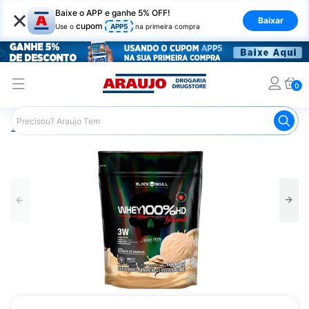
×
Baixe o APP e ganhe 5% OFF!
Baixar
cupom
Use o
APP5
na primeira compra
0
Araujo
Nutrição Saudável
Suplementos Esportivos
W