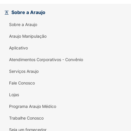
recuperação pós-treino e a síntese proteica
(hipertrofia). Além do seu alto valor biológico,
Sobre a Araujo
é um produto pensado para todos: é
totalmente
Zero Lactose
(ideal para
Sobre a Araujo
intolerantes) e possui
Zero Adição de
Açúcares
, além de ser rico em cálcio e
Araujo Manipulação
apresentar baixo teor de gorduras saturadas.
Aplicativo
É a nutrição pesada que o seu corpo exige
com a versatilidade e a cremosidade que a
Atendimentos Corporativos - Convênio
sua rotina merece!
Serviços Araujo
Principais Benefícios:
Fale Conosco
Matriz Proteica 3W:
Combina as proteínas
Concentrada, Isolada e Hidrolisada do soro
Lojas
do leite para uma absorção rápida,
intermediária e prolongada.
Programa Araujo Médico
Sabor Gourmet:
Delicioso e cremoso sabor
Trabalhe Conosco
de Sorvete de Baunilha, perfeito para matar
Seja um fornecedor