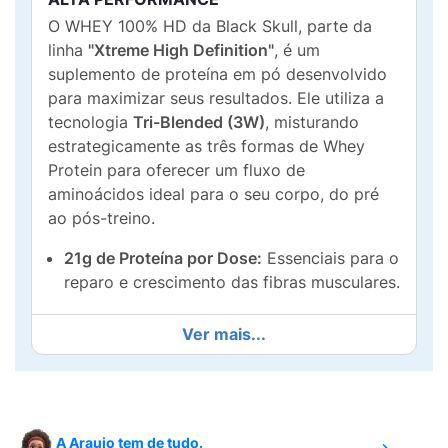
O WHEY 100% HD da Black Skull, parte da
linha
"Xtreme High Definition"
, é um
suplemento de proteína em pó desenvolvido
para maximizar seus resultados. Ele utiliza a
tecnologia
Tri-Blended (3W)
, misturando
estrategicamente as três formas de Whey
Protein para oferecer um fluxo de
aminoácidos ideal para o seu corpo, do pré
ao pós-treino.
21g de Proteína por Dose:
Essenciais para o
reparo e crescimento das fibras musculares.
WPC (Concentrado):
Base proteica de
Ver mais...
rápida digestão, rica em aminoácidos.
WPI (Isolado):
Garante alta pureza e baixo
teor de gorduras e carboidratos.
A Araujo tem de tudo.