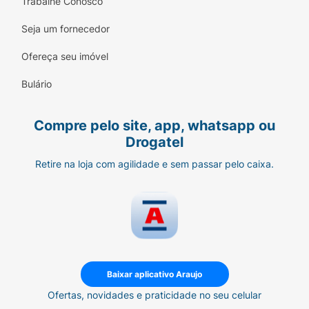
Trabalhe Conosco
Chocolate e Pistache.
Seja um fornecedor
Sugestão de Preparo:
Misturar 1
scoop
(30g) em aproximadamente 150ml de água
Ofereça seu imóvel
fria, leite ou bebida de sua preferência.
Bulário
Consuma após o treino ou conforme a
orientação de um profissional de
saúde/nutrição.
Compre pelo site, app, whatsapp ou
Drogatel
BLACK SKULL - CAVEIRA PRETA!
Leve a
sério seu treino.
Retire na loja com agilidade e sem passar pelo caixa.
Baixar aplicativo Araujo
Ofertas, novidades e praticidade no seu celular