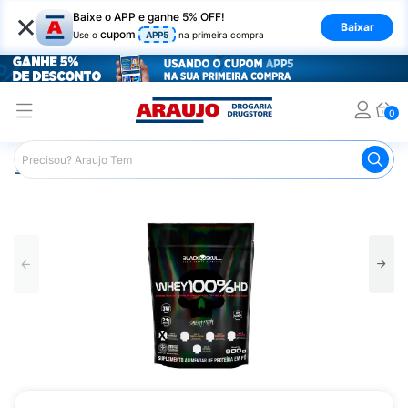
×
Baixe o APP e ganhe 5% OFF!
Baixar
cupom
Use o
APP5
na primeira compra
0
Araujo
Nutrição Saudável
Suplementos Esportivos
W