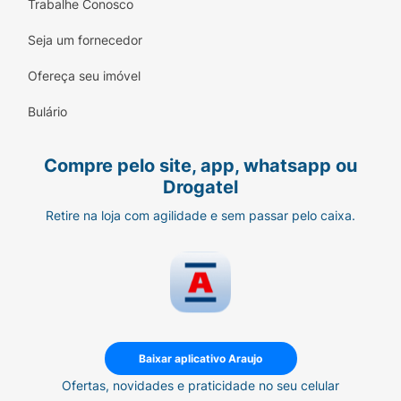
Trabalhe Conosco
tri-blended
oferece os benefícios da
proteína isolada e hidrolisada a um
Seja um fornecedor
preço acessível.
Ofereça seu imóvel
Praticidade:
Dissolução fácil e sabores
deliciosos para tornar o seu
shake
Bulário
proteico um momento agradável.
Compre pelo site, app, whatsapp ou
Informações Nutricionais e Sugestão de
Uso:
Drogatel
Retire na loja com agilidade e sem passar pelo caixa.
Conteúdo:
900g.
Proteína por Dose:
21g.
Sabores Disponíveis:
Baunilha, Cookies &
Cream, Pistache, Chocolate, entre outros.
Modo de Preparo:
Misturar 1
scoop
(30g)
Baixar aplicativo Araujo
em 150ml de água ou bebida de sua
Ofertas, novidades e praticidade no seu celular
preferência. Consumir uma vez ao dia,