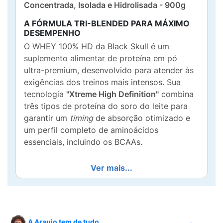
Concentrada, Isolada e Hidrolisada - 900g
A FÓRMULA TRI-BLENDED PARA MÁXIMO
DESEMPENHO
O WHEY 100% HD da Black Skull é um
suplemento alimentar de proteína em pó
ultra-premium, desenvolvido para atender às
exigências dos treinos mais intensos. Sua
tecnologia
"Xtreme High Definition"
combina
três tipos de proteína do soro do leite para
garantir um
timing
de absorção otimizado e
um perfil completo de aminoácidos
essenciais, incluindo os BCAAs.
Whey Protein Concentrado (WPC):
Ver mais...
Excelente fonte proteica de rápida
digestão, rica em aminoácidos.
Whey Protein Isolado (WPI):
Proteína de
alta pureza, com baixo teor de carboidratos
A Araujo tem de tudo.