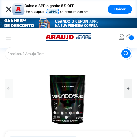
×
Baixe o APP e ganhe 5% OFF!
Baixar
cupom
Use o
APP5
na primeira compra
0
Araujo
Nutrição Saudável
Suplementos Esportivos
W