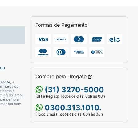
esentamos uma opção líquida inovadora com
ção dos músculos e ossos.
Formas de Pagamento
sco
ante ácido cítrico, reguladores de acidez
Compre pelo
Drogatel
alose, estabilizante citrato trissódico e
zonte, a
ua, proteína de soro do leite isolada,
milhares de
(31) 3270-5000
eirismo e
vantes sorbato de potássio e benzoato de
ting do Brasil
(BH e Região) Todos os dias, 06h às 00h
o é de hoje
NTÉM GLÚTEN.
camentos com
0300.313.1010.
(Todo Brasil) Todos os dias, 06h às 00h
MO INDICADA NA EMBALAGEM”