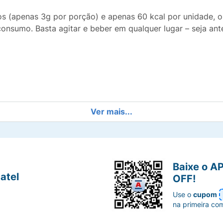
os (apenas 3g por porção) e apenas 60 kcal por unidade, o
consumo. Basta agitar e beber em qualquer lugar – seja ant
Ver mais...
scante
Baixe o A
atel
OFF!
ção muscular
Use o
cupom
na primeira co