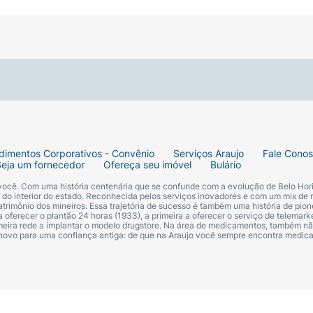
tica de consumir whey protein, a Max tem a solução! Apr
g de proteínas por porção. As proteínas auxiliam na forma
ezes ao dia, ou conforme orientação profissional.
dimentos Corporativos - Convênio
Serviços Araujo
Fale Cono
 proteína de soro do leite isolada, aromatizante, acidul
Seja um fornecedor
Ofereça seu imóvel
Bulário
 sorbato de potássio e benzoato de sódio, edulcorante sucr
 você. Com uma história centenária que se confunde com a evolução de Belo Hori
TÉM GLÚTEN. INGREDIENTES SABOR MORANGO COM LIMÃO: Ág
s do interior do estado. Reconhecida pelos serviços inovadores e com um mix de 
trimônio dos mineiros. Essa trajetória de sucesso é também uma história de pion
idez ácido málico e ácido fosfórico, aromatizantes, conser
 oferecer o plantão 24 horas (1933), a primeira a oferecer o serviço de telemarke
primeira rede a implantar o modelo drugstore. Na área de medicamentos, também nã
e citrato trissódico e corante vermelho allura AC. NÃO CO
 novo para uma confiança antiga: de que na Araujo você sempre encontra medi
” “NÃO EXCEDER A RECOMENDAÇÃO DIÁRIA DE CONSU