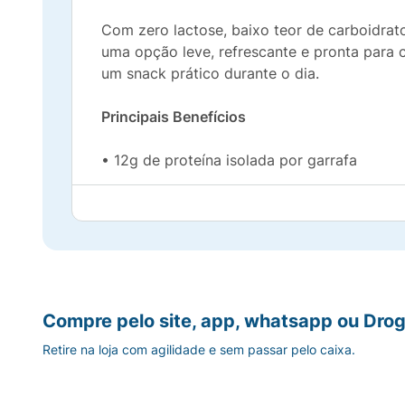
Com zero lactose, baixo teor de carboidrat
uma opção leve, refrescante e pronta para 
um snack prático durante o dia.
Principais Benefícios
• 12g de proteína isolada por garrafa
• Zero lactose e zero gordura
• Apenas 60 kcal por porção
• Pronto para beber: rápido, prático e refre
Compre pelo site, app, whatsapp ou Drog
• Ideal para apoio à hipertrofia e recupera
Retire na loja com agilidade e sem passar pelo caixa.
Sobre o Produto