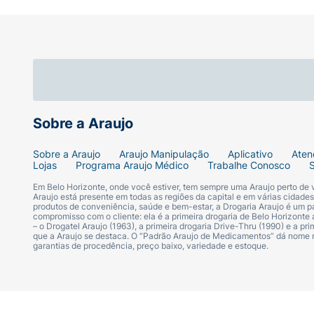
Se você procura uma forma mais leve e prá
whey Protein Isolado (WPI), que fornece 12
Recomendação de uso
Consumir 1 unidade (300mL) de uma a duas v
Sobre a Araujo
Ingredientes
Sobre a Araujo
Araujo Manipulação
Aplicativo
Aten
INGREDIENTES SABOR FRUTAS AMARELAS: Água,
Lojas
Programa Araujo Médico
Trabalhe Conosco
ácido málico e ácido fosfórico, conservantes
Em Belo Horizonte, onde você estiver, tem sempre uma Araujo perto de
corante amarelo crepúsculo FCF. NÃO CON
Araujo está presente em todas as regiões da capital e em várias cidade
produtos de conveniência, saúde e bem-estar, a Drogaria Araujo é um pa
acidulante ácido cítrico, reguladores de ac
compromisso com o cliente: ela é a primeira drogaria de Belo Horizonte a
– o Drogatel Araujo (1963), a primeira drogaria Drive-Thru (1990) e a 
sódio, edulcorante sucralose, estabilizant
que a Araujo se destaca. O “Padrão Araujo de Medicamentos” dá nome
garantias de procedência, preço baixo, variedade e estoque.
Advertências
“ESTE PRODUTO NÃO É UM MEDICAMENTO