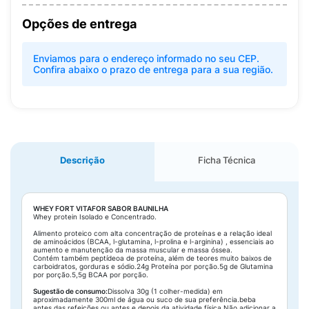
Opções de entrega
Enviamos para o endereço informado no seu CEP.
Confira abaixo o prazo de entrega para a sua região.
Descrição
Ficha Técnica
WHEY FORT VITAFOR SABOR BAUNILHA
Whey protein Isolado e Concentrado.
Alimento proteico com alta concentração de proteínas e a relação ideal
de aminoácidos (BCAA, l-glutamina, l-prolina e l-arginina) , essenciais ao
aumento e manutenção da massa muscular e massa óssea.
Contém também peptídeoa de proteína, além de teores muito baixos de
carboidratos, gorduras e sódio.24g Proteína por porção.5g de Glutamina
por porção.5,5g BCAA por porção.
Sugestão de consumo:
Dissolva 30g (1 colher-medida) em
aproximadamente 300ml de água ou suco de sua preferência.beba
antes das refeições ou antes e depois da atividade física.Não adicionar a