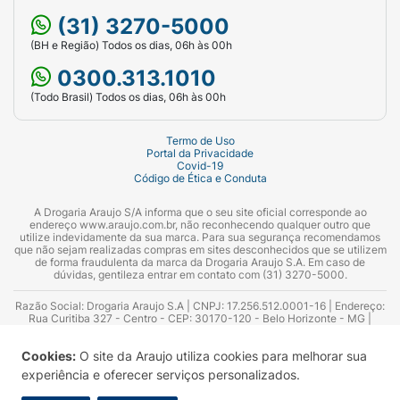
(31) 3270-5000
(BH e Região) Todos os dias, 06h às 00h
0300.313.1010
(Todo Brasil) Todos os dias, 06h às 00h
Termo de Uso
Portal da Privacidade
Covid-19
Código de Ética e Conduta
A Drogaria Araujo S/A informa que o seu site oficial corresponde ao
endereço www.araujo.com.br, não reconhecendo qualquer outro que
utilize indevidamente da sua marca. Para sua segurança recomendamos
que não sejam realizadas compras em sites desconhecidos que se utilizem
de forma fraudulenta da marca da Drogaria Araujo S.A. Em caso de
dúvidas, gentileza entrar em contato com (31) 3270-5000.
Razão Social: Drogaria Araujo S.A | CNPJ: 17.256.512.0001-16 | Endereço:
Rua Curitiba 327 - Centro - CEP: 30170-120 - Belo Horizonte - MG |
Telefones: 0300.313.1010 e (31) 3270-5000 Horário de funcionamento -
06:00h às 00:00h | Consultores técnicos responsáveis: Hairton Ayres
Cookies:
O site da Araujo utiliza cookies para melhorar sua
Azevedo Guimarães – CRF 10.965 | Yasmin Silva Alvarenga – CRF 52.584 -
Consultor substituto: Thiago Aguiar Pinheiro - CRF Nº 13.748. Alvará
experiência e oferecer serviços personalizados.
Sanitário: 2025020713 | Autorização de Funcionamento da Empresa (AFE):
7.16355-1