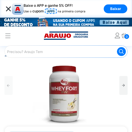
×
Baixe o APP e ganhe 5% OFF!
Baixar
cupom
Use o
APP5
na primeira compra
0
Araujo
Nutrição Saudável
Suplementos Esportivos
W