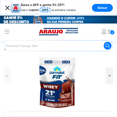
×
Baixe o APP e ganhe 5% OFF!
Baixar
cupom
Use o
APP5
na primeira compra
0
Araujo
Nutrição Saudável
Suplementos Esportivos
W