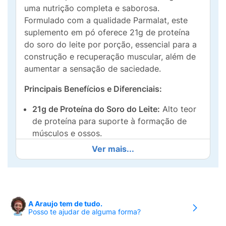
uma nutrição completa e saborosa.
Formulado com a qualidade Parmalat, este
suplemento em pó oferece 21g de proteína
do soro do leite por porção, essencial para a
construção e recuperação muscular, além de
aumentar a sensação de saciedade.
Principais Benefícios e Diferenciais:
21g de Proteína do Soro do Leite:
Alto teor
de proteína para suporte à formação de
músculos e ossos.
Ver mais...
Mix de Vitaminas e Minerais:
Enriquecido
com uma poderosa combinação: é fonte de
Cálcio e Vitaminas C, D, E, B6 e B12
. Esses
nutrientes auxiliam no funcionamento do
sistema imunológico e na saúde óssea.
A Araujo tem de tudo.
Posso te ajudar de alguma forma?
Sabor Delicioso de Chocolate:
Uma opção