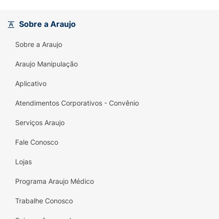
saborosa para consumir puro com água ou
leite, ou para adicionar em suas receitas
Sobre a Araujo
favoritas de shakes e vitaminas.
Sobre a Araujo
Versátil e Prático:
Perfeito para consumo
no pré ou pós-treino, ou como um lanche
Araujo Manipulação
proteico intermediário ao longo do dia. A
Aplicativo
embalagem de 450g acompanha
scoop
medidor
para facilitar o preparo.
Atendimentos Corporativos - Convênio
Escolha a tradição e qualidade do
Whey
Serviços Araujo
Protein Chocolate Parmalat
WheyFit para um
estilo de vida mais ativo e saudável.
Fale Conosco
Lojas
Programa Araujo Médico
Trabalhe Conosco