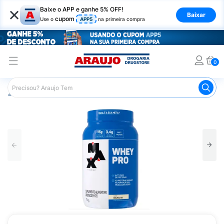
×
Baixe o APP e ganhe 5% OFF!
Baixar
cupom
Use o
APP5
na primeira compra
0
Araujo
Nutrição Saudável
Suplementos Esportivos
W