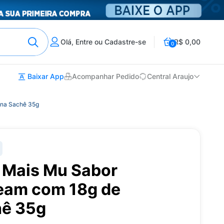
Olá, Entre ou Cadastre-se
R$ 0,00
0
Baixar App
Acompanhar Pedido
Central Araujo
ína Sachê 35g
 Mais Mu Sabor
eam com 18g de
hê 35g