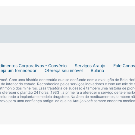
dimentos Corporativos - Convênio
Serviços Araujo
Fale Cono
Seja um fornecedor
Ofereça seu imóvel
Bulário
 você. Com uma história centenária que se confunde com a evolução de Belo Hori
s do interior do estado. Reconhecida pelos serviços inovadores e com um mix de 
trimônio dos mineiros. Essa trajetória de sucesso é também uma história de pion
 oferecer o plantão 24 horas (1933), a primeira a oferecer o serviço de telemarke
primeira rede a implantar o modelo drugstore. Na área de medicamentos, também nã
 novo para uma confiança antiga: de que na Araujo você sempre encontra medi