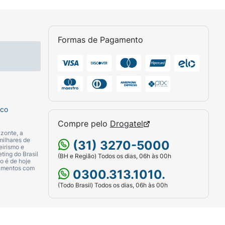
Formas de Pagamento
sco
Compre pelo
Drogatel
zonte, a
milhares de
(31) 3270-5000
eirismo e
ting do Brasil
(BH e Região) Todos os dias, 06h às 00h
o é de hoje
camentos com
0300.313.1010.
(Todo Brasil) Todos os dias, 06h às 00h