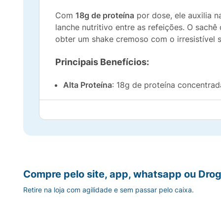
Com
18g de proteína
por dose, ele auxilia 
lanche nutritivo entre as refeições. O sachê
obter um shake cremoso com o irresistível 
Principais Benefícios:
Alta Proteína
: 18g de proteína concentrad
Praticidade Total
: Formato de dose única 
Sabor Irresistível
: A deliciosa combinação
Fácil Diluição
: Mistura rapidamente, garan
Compre pelo site, app, whatsapp ou Drog
Versatilidade
: Pode ser consumido apenas
Retire na loja com agilidade e sem passar pelo caixa.