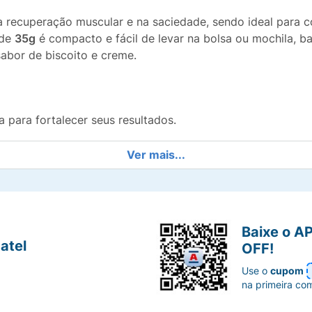
na recuperação muscular e na saciedade, sendo ideal para
 de
35g
é compacto e fácil de levar na bolsa ou mochila, b
sabor de biscoito e creme.
a para fortalecer seus resultados.
(sachê), perfeito para consumir em qualquer lugar.
Ver mais...
 de Cookies'n Cream que torna sua dieta muito mais leve.
tindo uma textura lisa e cremosa.
Baixe o A
atel
OFF!
 com água ou adicionado a receitas e frut5s
Use o
cupom
na primeira co