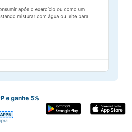
 consumir após o exercício ou como um
astando misturar com água ou leite para
PP e ganhe 5%
APP5
mpra