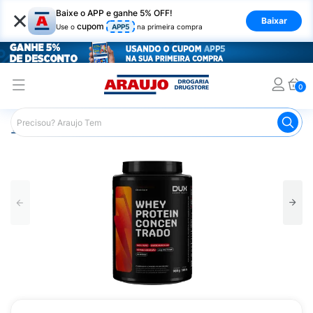
×
Baixe o APP e ganhe 5% OFF!
Baixar
cupom
Use o
APP5
na primeira compra
0
Araujo
Nutrição Saudável
Suplementos Esportivos
W