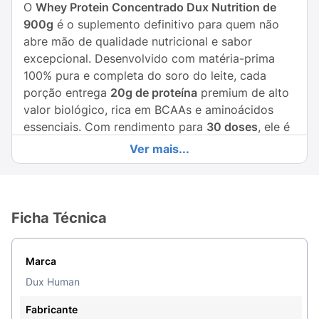
O
Whey Protein Concentrado Dux Nutrition de
900g
é o suplemento definitivo para quem não
abre mão de qualidade nutricional e sabor
excepcional. Desenvolvido com matéria-prima
100% pura e completa do soro do leite, cada
porção entrega
20g de proteína
premium de alto
valor biológico, rica em BCAAs e aminoácidos
essenciais. Com rendimento para
30 doses
, ele é
o parceiro ideal para garantir constância na sua
Ver mais...
rotina de evolução.
Com um sabor de chocolate clássico, cremoso e
marcante, este whey protein possui excelente
Ficha Técnica
solubilidade e fórmula de rápida absorção. Ele
age diretamente na reconstrução das fibras
musculares pós-treino, promovendo a síntese
Marca
proteica ideal para o ganho de massa magra,
Dux Human
definição corporal e manutenção da saúde
muscular. Tudo isso com a garantia de pureza que
Fabricante