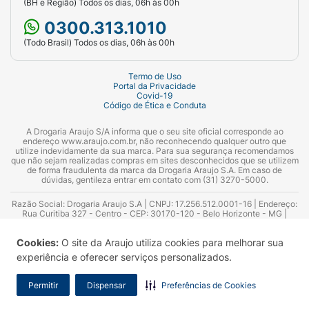
(BH e Região) Todos os dias, 06h às 00h
0300.313.1010
(Todo Brasil) Todos os dias, 06h às 00h
Termo de Uso
Portal da Privacidade
Covid-19
Código de Ética e Conduta
A Drogaria Araujo S/A informa que o seu site oficial corresponde ao
endereço www.araujo.com.br, não reconhecendo qualquer outro que
utilize indevidamente da sua marca. Para sua segurança recomendamos
que não sejam realizadas compras em sites desconhecidos que se utilizem
de forma fraudulenta da marca da Drogaria Araujo S.A. Em caso de
dúvidas, gentileza entrar em contato com (31) 3270-5000.
Razão Social: Drogaria Araujo S.A | CNPJ: 17.256.512.0001-16 | Endereço:
Rua Curitiba 327 - Centro - CEP: 30170-120 - Belo Horizonte - MG |
Telefones: 0300.313.1010 e (31) 3270-5000 Horário de funcionamento -
06:00h às 00:00h | Consultores técnicos responsáveis: Hairton Ayres
Cookies:
O site da Araujo utiliza cookies para melhorar sua
Azevedo Guimarães – CRF 10.965 | Yasmin Silva Alvarenga – CRF 52.584 -
Consultor substituto: Thiago Aguiar Pinheiro - CRF Nº 13.748. Alvará
experiência e oferecer serviços personalizados.
Sanitário: 2025020713 | Autorização de Funcionamento da Empresa (AFE):
7.16355-1
Permitir
Dispensar
Preferências de Cookies