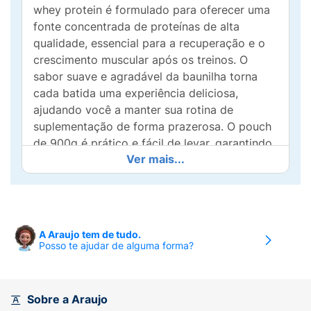
whey protein é formulado para oferecer uma
fonte concentrada de proteínas de alta
qualidade, essencial para a recuperação e o
crescimento muscular após os treinos. O
sabor suave e agradável da baunilha torna
cada batida uma experiência deliciosa,
ajudando você a manter sua rotina de
suplementação de forma prazerosa. O pouch
de 900g é prático e fácil de levar, garantindo
Ver mais...
que você possa ter sua nutrição otimizada a
qualquer hora e lugar. Misture com água, leite
ou adicione a receitas como panquecas e
smoothies, e desfrute dos benefícios de um
produto superior que apoia seu desempenho.
A Araujo tem de tudo.
Escolha o Whey Protein Concentrado Vitafor
Posso te ajudar de alguma forma?
para potencializar seus resultados e manter
sua energia em alta!
Sobre a Araujo