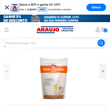
×
Baixe o APP e ganhe 5% OFF!
Baixar
cupom
Use o
APP5
na primeira compra
0
Araujo
Nutrição Saudável
Suplementos Esportivos
W